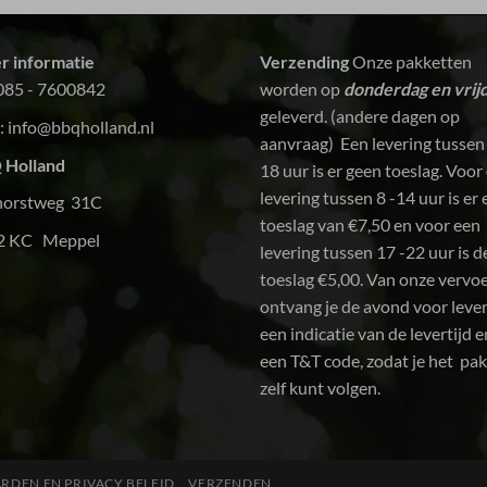
r informatie
Verzending
Onze pakketten
085 - 7600842
worden op
donderdag en vrij
geleverd. (andere dagen op
:
info@bbqholland.nl
aanvraag) Een levering tussen
 Holland
18 uur is er geen toeslag. Voor
levering tussen 8 -14 uur is er
horstweg 31C
toeslag van €7,50 en voor een
2 KC Meppel
levering tussen 17 -22 uur is d
toeslag €5,00. Van onze vervo
ontvang je de avond voor leve
een indicatie van de levertijd e
een T&T code, zodat je het pa
zelf kunt volgen.
DEN EN PRIVACY BELEID
VERZENDEN