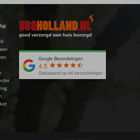
dag
 8-
 een
 een
Google Beoordelingen
4.5
e
Gebaseerd op 44 beoordelingen
erder
ring
n
kket