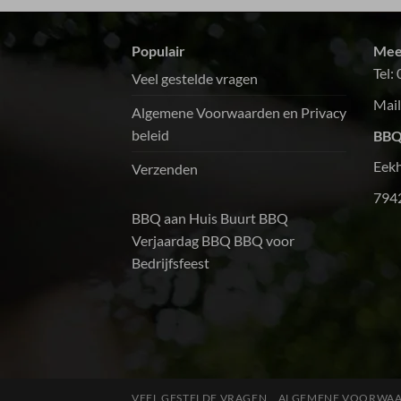
sauzen waren heerlijk.Al met al een echte
aanrader voor grote groepen, zoals een
buurt-bbq. Volgende keer gaan we zeker
Populair
Mee
weer gebruik van jullie maken.Dank!!!
Tel:
Veel gestelde vragen
Mail
Algemene Voorwaarden en Privacy
beleid
BBQ
Eek
Verzenden
794
BBQ aan Huis
Buurt BBQ
Verjaardag BBQ
BBQ voor
Bedrijfsfeest
VEEL GESTELDE VRAGEN
ALGEMENE VOORWAAR