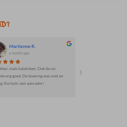
ND?
Martienne R.
Dave H.
a month ago
a month ago
›
ekker, mals halalvlees. Ook de vis
Weer goed verzorgd en 
te erg goed. De levering was snel en
ig. Kortom: een aanrader!