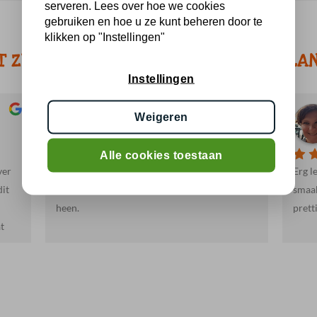
serveren. Lees over hoe we cookies
gebruiken en hoe u ze kunt beheren door te
klikken op "Instellingen"
T ZEGGEN KLANTEN OVER BBQ HOLLA
Instellingen
Jacob R.
Weigeren
a month ago
Alle cookies toestaan
ver
Heel vriendelijk en behulpzaam. Mooie en
Erg l
dit
lekkere producten. We gaan hier zeker vaker
smaak
heen.
prett
t
s
d