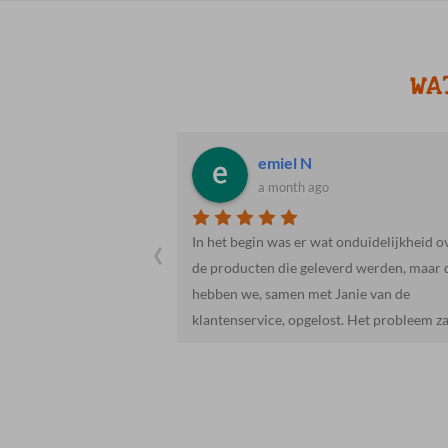
WA
 Eddy B.
emiel N
a month ago
‹
neel van Cosis
In het begin was er wat onduidelijkheid o
ten van een heerlijke
de producten die geleverd werden, maar 
 in de puntjes
hebben we, samen met Janie van de
er dan
klantenservice, opgelost. Het probleem za
 service en het
hem in de checklist, dit meegeleverd was.
 en Wilko!
Iets te snel gelezen door ons.Het vlees wa
van een goede kwaliteit en de hoeveelhei
vlees was meer dan genoeg.De salades en