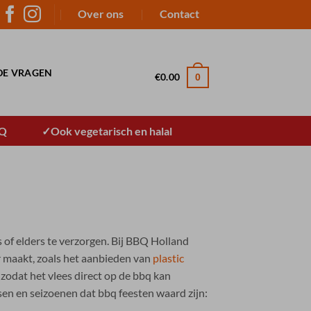
Over ons
Contact
DE VRAGEN
€
0.00
0
BQ
Ook vegetarisch en halal
s of elders te verzorgen. Bij BBQ Holland
er maakt, zoals het aanbieden van
plastic
 zodat het vlees direct op de bbq kan
sen en seizoenen dat bbq feesten waard zijn: