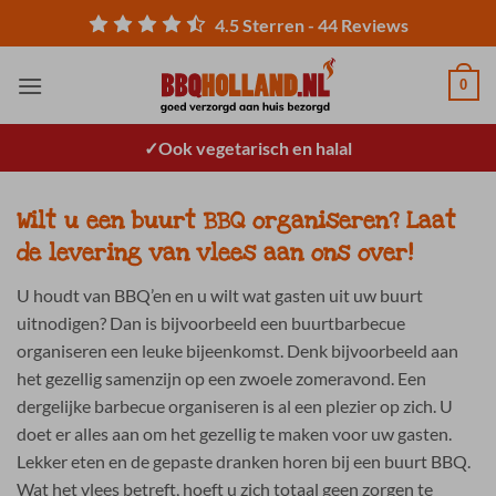
Ga
4.5
Sterren -
44
Reviews
naar
inhoud
0
Ook vegetarisch en halal
Wilt u een buurt BBQ organiseren? Laat
de levering van vlees aan ons over!
U houdt van BBQ’en en u wilt wat gasten uit uw buurt
uitnodigen? Dan is bijvoorbeeld een buurtbarbecue
organiseren een leuke bijeenkomst. Denk bijvoorbeeld aan
het gezellig samenzijn op een zwoele zomeravond. Een
dergelijke barbecue organiseren is al een plezier op zich. U
doet er alles aan om het gezellig te maken voor uw gasten.
Lekker eten en de gepaste dranken horen bij een buurt BBQ.
Wat het vlees betreft, hoeft u zich totaal geen zorgen te