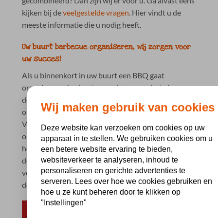
gecombineerd? Dan zijn wij er voor u. Ga alvast eens
kijken bij de
veelgestelde vragen
. Hier vindt u de
meeste informatie die u nodig heeft.
Uw buurt barbecue organiseren, wij zorgen voor
uw succes!
Als u binnenkort in uw buurt een BBQ gaat
organiseren, dan kunt u zonder zorgen het vlees en
de bijhorende producten voor uw buurtbarbecue
Wij maken gebruik van cookies
online bestellen. Zo makkelijk gaat dat bij ons.
Verzendingen vanaf 75 euro zijn gratis en u kunt uw
Deze website kan verzoeken om cookies op uw
order gewoon volgen via T&T. Een buurt BBQ is pas
apparaat in te stellen. We gebruiken cookies om u
heerlijk als alles vlot verloopt. Wij zorgen alvast voor
een betere website ervaring te bieden,
websiteverkeer te analyseren, inhoud te
de levering van vlees, gevogelte en vis en een
personaliseren en gerichte advertenties te
volledig assortiment garnituur. Als u dan nog voor
serveren. Lees over hoe we cookies gebruiken en
de rest zorgt, is uw buurt BBQ een groot succes!
hoe u ze kunt beheren door te klikken op
"Instellingen"
ZELF SAMENSTELLEN