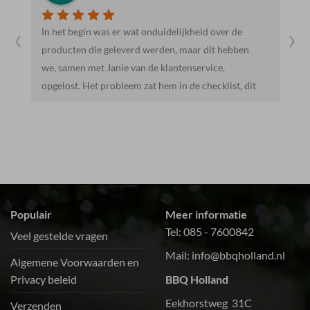
‹
›
Heel vriendelijk en behulpzaam. Mooie en lekkere
E
producten. We gaan hier zeker vaker heen.
g
a
Populair
Meer informatie
Tel:
085 - 7600842
Veel gestelde vragen
Mail:
info@bbqholland.nl
Algemene Voorwaarden en
Privacy beleid
BBQ Holland
Eekhorstweg 31C
Verzenden