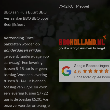
7942 KC Meppel
BBQ aan Huis
Buurt BBQ
Verjaardag BBQ
BBQ voor
Bedrijfsfeest
Verzending
Onze
pakketten worden op
donderdag en vrijdag
geleverd. (andere dagen op
aanvraag) Een levering
Google Beoordelingen
tussen 8-18 uur is er geen
4.5
toeslag. Voor een levering
Gebaseerd op 44 beoo
tussen 8 -14 uur is er een
toeslag van €7,50 en voor
een levering tussen 17 -22
uur is de toeslag €5,00. Van
onze vervoerder ontvang je