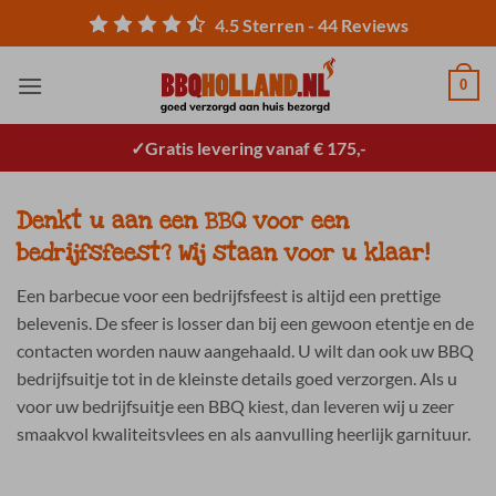
Ga
4.5
Sterren -
44
Reviews
naar
inhoud
0
Gratis levering vanaf € 175,-
Denkt u aan
een
BBQ voor een
bedrijfsfeest? Wij staan voor u klaar!
Een barbecue voor een bedrijfsfeest is altijd een prettige
belevenis. De sfeer is losser dan bij een gewoon etentje en de
contacten worden nauw aangehaald. U wilt dan ook uw BBQ
bedrijfsuitje tot in de kleinste details goed verzorgen. Als u
voor uw bedrijfsuitje een BBQ kiest, dan leveren wij u zeer
smaakvol kwaliteitsvlees en als aanvulling heerlijk garnituur.