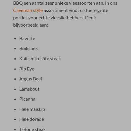
BBQ een aantal zeer unieke vleessoorten aan. In ons
Caveman style
assortiment vindt u stoere grote
porties voor échte vleesliefhebbers. Denk
bijvoorbeeld aan:
Bavette
Buikspek
Kalfsentrecôte steak
Rib Eye
Angus Beaf
Lamsbout
Picanha
Hele maïskip
Hele dorade
T-Bone steak