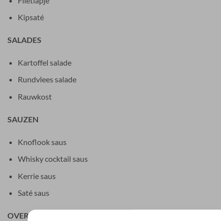
Filetlapje
Kipsaté
SALADES
Kartoffel salade
Rundvlees salade
Rauwkost
SAUZEN
Knoflook saus
Whisky cocktail saus
Kerrie saus
Saté saus
OVERIGE