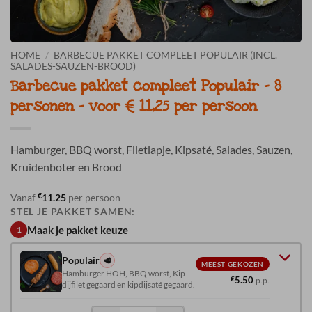
HOME
/
BARBECUE PAKKET COMPLEET POPULAIR (INCL.
SALADES-SAUZEN-BROOD)
Barbecue pakket compleet Populair – 8
personen – voor € 11,25 per persoon
Hamburger, BBQ worst, Filetlapje, Kipsaté, Salades, Sauzen,
Kruidenboter en Brood
€
Vanaf
11.25
per persoon
STEL JE PAKKET SAMEN:
Maak je pakket keuze
1
Populair
🥩
MEEST GEKOZEN
Hamburger HOH, BBQ worst, Kip
€
5.50
p.p.
dijfilet gegaard en kipdijsaté gegaard.