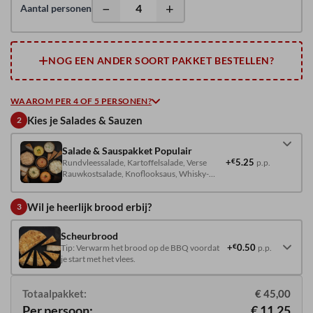
−
+
Aantal personen
NOG EEN ANDER SOORT PAKKET BESTELLEN?
WAAROM PER 4 OF 5 PERSONEN?
Kies je Salades & Sauzen
2
Salade & Sauspakket Populair
+
€
5.25
Rundvleessalade, Kartoffelsalade, Verse
p.p.
Rauwkostsalade, Knoflooksaus, Whisky-
Cocktailsaus, Kerriesaus, Satésaus en
Kruiden crème.
Wil je heerlijk brood erbij?
3
Scheurbrood
+
€
0.50
Tip: Verwarm het brood op de BBQ voordat
p.p.
je start met het vlees.
Totaalpakket:
€ 45,00
Per persoon:
€ 11,25