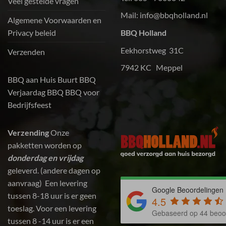
Veel gestelde vragen
Mail:
info@bbqholland.nl
Algemene Voorwaarden en
Privacy beleid
BBQ Holland
Eekhorstweg 31C
Verzenden
7942 KC Meppel
BBQ aan Huis
Buurt BBQ
Verjaardag BBQ
BBQ voor
Bedrijfsfeest
Verzending
Onze
pakketten worden op
donderdag en vrijdag
geleverd. (andere dagen op
aanvraag) Een levering
Google Beoordelingen
tussen 8-18 uur is er geen
4.5
toeslag. Voor een levering
Gebaseerd op 44 beoo
tussen 8 -14 uur is er een