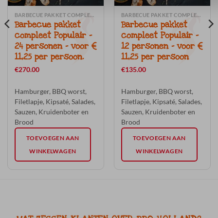
BARBECUE PAKKET COMPLEET POPULAIR (INCL. SALADES-SAUZEN-BROOD)
BARBECUE PAKKET COMPLEET POPULAIR (INCL. SALADES-SAUZEN-BROOD)
Barbecue pakket
Barbecue pakket
compleet Populair –
compleet Populair –
24 personen – voor €
12 personen – voor €
11,25 per persoon.
11,25 per persoon
€
270.00
€
135.00
Hamburger, BBQ worst,
Hamburger, BBQ worst,
Filetlapje, Kipsaté, Salades,
Filetlapje, Kipsaté, Salades,
Sauzen, Kruidenboter en
Sauzen, Kruidenboter en
Brood
Brood
TOEVOEGEN AAN
TOEVOEGEN AAN
WINKELWAGEN
WINKELWAGEN