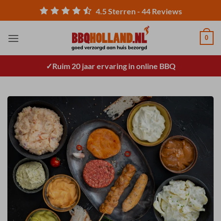
Ga
4.5
Sterren -
44
Reviews
naar
inhoud
0
Ruim 20 jaar ervaring in online BBQ