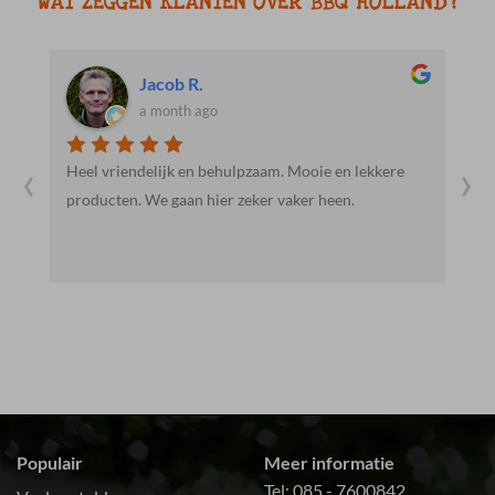
WAT ZEGGEN KLANTEN OVER BBQ HOLLAND?
Jacob R.
a month ago
‹
›
Heel vriendelijk en behulpzaam. Mooie en lekkere
E
producten. We gaan hier zeker vaker heen.
g
a
Populair
Meer informatie
Tel:
085 - 7600842