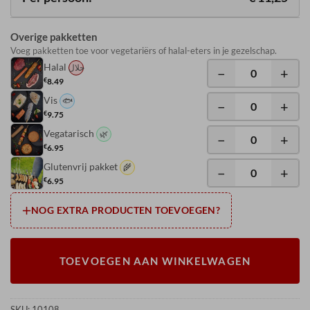
Overige pakketten
Voeg pakketten toe voor vegetariërs of halal-eters in je gezelschap.
Halal
حلال
−
+
€
8.49
Vis
🐟
−
+
€
9.75
Vegatarisch
🌿
−
+
€
6.95
Glutenvrij pakket
🌾
−
+
€
6.95
NOG EXTRA PRODUCTEN TOEVOEGEN?
TOEVOEGEN AAN WINKELWAGEN
SKU:
10108