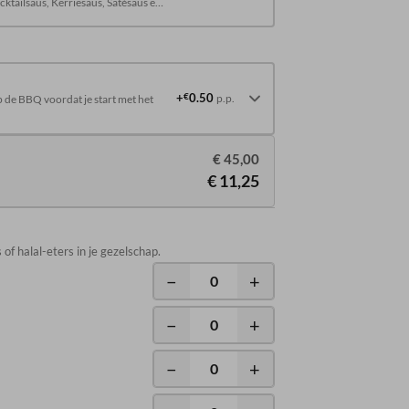
tailsaus, Kerriesaus, Satésaus en
+
€
0.50
 de BBQ voordat je start met het
p.p.
€ 45,00
€ 11,25
of halal-eters in je gezelschap.
−
+
−
+
−
+