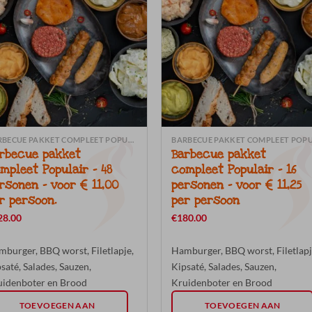
BARBECUE PAKKET COMPLEET POPULAIR (INCL. SALADES-SAUZEN-BROOD)
rbecue pakket
Barbecue pakket
mpleet Populair – 48
compleet Populair – 16
rsonen – voor € 11,00
personen – voor € 11,25
r persoon.
per persoon
28.00
€
180.00
burger, BBQ worst, Filetlapje,
Hamburger, BBQ worst, Filetlapj
saté, Salades, Sauzen,
Kipsaté, Salades, Sauzen,
uidenboter en Brood
Kruidenboter en Brood
TOEVOEGEN AAN
TOEVOEGEN AAN