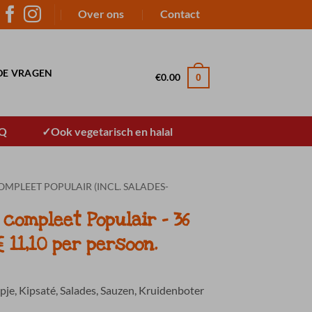
Over ons
Contact
DE VRAGEN
€
0.00
0
BQ
Ook vegetarisch en halal
MPLEET POPULAIR (INCL. SALADES-
compleet Populair – 36
 11,10 per persoon.
pje, Kipsaté, Salades, Sauzen, Kruidenboter