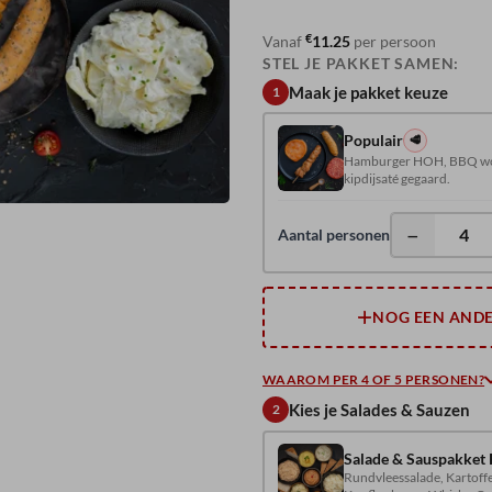
€
Vanaf
11.25
per persoon
STEL JE PAKKET SAMEN:
Maak je pakket keuze
1
Populair
🥩
Hamburger HOH, BBQ worst
kipdijsaté gegaard.
−
Aantal personen
NOG EEN ANDE
WAAROM PER 4 OF 5 PERSONEN?
Kies je Salades & Sauzen
2
Salade & Sauspakket 
Rundvleessalade, Kartoffe