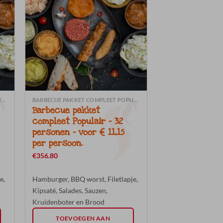
BARBECUE PAKKET COMPLEET POPULAIR (INCL. SALADES-SAUZEN-BROOD)
BARBECUE PAKKET COMPLEET POPULAIR (INCL. SALADES-SAUZEN-BROOD)
Barbecue pakket
compleet Populair – 32
personen – voor € 11,15
per persoon.
€
356.80
e,
Hamburger, BBQ worst, Filetlapje,
Kipsaté, Salades, Sauzen,
Kruidenboter en Brood
TOEVOEGEN AAN