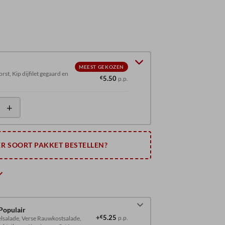
MEEST GEKOZEN
, Kip dijfilet gegaard en
€
5.50
p.p.
+
R SOORT PAKKET BESTELLEN?
Populair
+
€
5.25
lsalade, Verse Rauwkostsalade,
p.p.