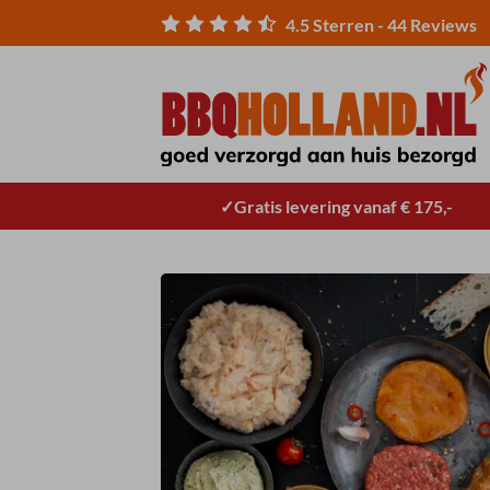
Ga
4.5
Sterren -
44
Reviews
naar
inhoud
Gratis levering vanaf € 175,-