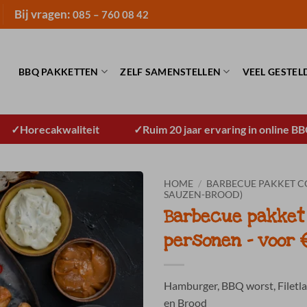
Bij vragen:
085 – 760 08 42
BBQ PAKKETTEN
ZELF SAMENSTELLEN
VEEL GESTEL
Horecakwaliteit
Ruim 20 jaar ervaring in online B
HOME
/
BARBECUE PAKKET CO
SAUZEN-BROOD)
Barbecue pakket 
personen – voor €
Hamburger, BBQ worst, Filetla
en Brood