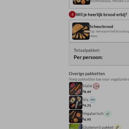
Knoflooksaus, Whisky-Cock
Kruiden crème.
Wil je heerlijk brood erbij?
3
Scheurbrood
Tip: Verwarm het brood op
vlees.
Totaalpakket:
Per persoon:
Overige pakketten
Voeg pakketten toe voor vegetariërs 
Halal
حلال
€
8.49
Vis
🐟
€
9.75
Vegatarisch
🌿
€
6.95
Glutenvrij pakket
🌾