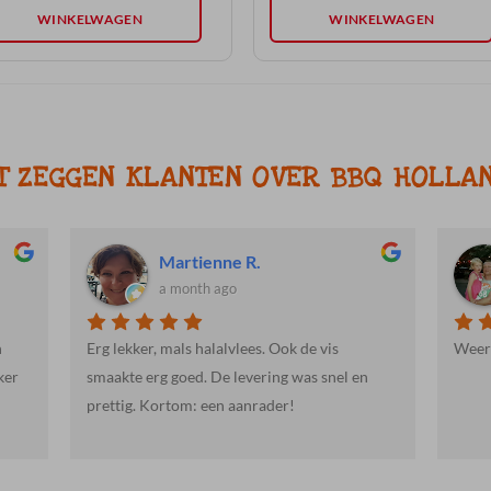
WINKELWAGEN
WINKELWAGEN
T ZEGGEN KLANTEN OVER BBQ HOLLA
Martienne R.
a month ago
n
Erg lekker, mals halalvlees. Ook de vis
Weer 
ker
smaakte erg goed. De levering was snel en
prettig. Kortom: een aanrader!