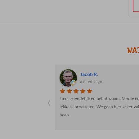
LWAGEN
WA
Jacob R.
a month ago
‹
 onduidelijkheid over
Heel vriendelijk en behulpzaam. Mooie e
erd werden, maar dit
lekkere producten. We gaan hier zeker va
Janie van de
heen.
st. Het probleem zat
t meegeleverd was.
or ons.Het vlees was