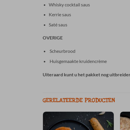
Whisky cocktail saus
Kerrie saus
Saté saus
OVERIGE
Scheurbrood
Huisgemaakte kruidencrème
Uiteraard kunt u het pakket nog uitbreid
GERELATEERDE PRODUCTEN