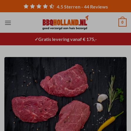
Ga
4.5
Sterren -
44
Reviews
naar
inhoud
0
Gratis levering vanaf € 175,-