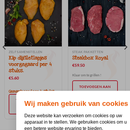
ZELF SAMENSTELLEN
STEAK PAKKETTEN
Kip dijfiletlapjes
Steakbox Royal
voorgegaard per 4
€
59.50
stuks.
Klaar om te grillen !
€
5.60
TOEVOEGEN AAN
Gemarineerd per 4 stuks.
WINKELWAGEN
TOEVOEGEN AAN
Wij maken gebruik van cookies
WINKELWAGEN
Deze website kan verzoeken om cookies op uw
apparaat in te stellen. We gebruiken cookies om u
een betere website ervaring te bieden,