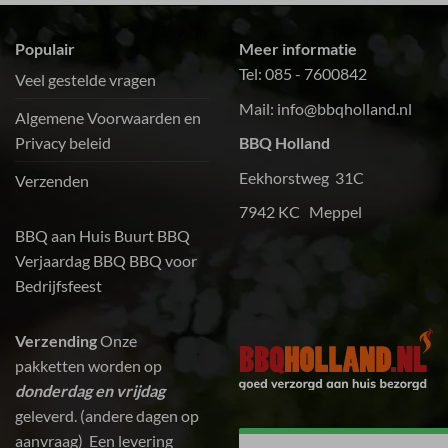
Populair
Meer informatie
Tel:
085 - 7600842
Veel gestelde vragen
Mail:
info@bbqholland.nl
Algemene Voorwaarden en
Privacy beleid
BBQ Holland
Eekhorstweg 31C
Verzenden
7942 KC Meppel
BBQ aan Huis
Buurt BBQ
Verjaardag BBQ
BBQ voor
Bedrijfsfeest
Verzending
Onze
pakketten worden op
donderdag en vrijdag
geleverd. (andere dagen op
aanvraag) Een levering