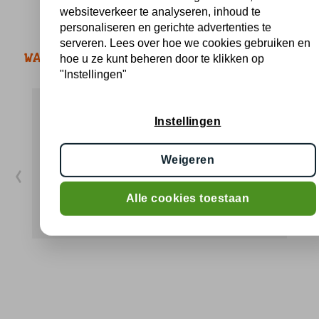
websiteverkeer te analyseren, inhoud te
personaliseren en gerichte advertenties te
serveren. Lees over hoe we cookies gebruiken en
WAT ZEGGEN KLANTEN OVER BBQ HOLLAND?
hoe u ze kunt beheren door te klikken op
"Instellingen"
Jacob R.
Instellingen
a month ago
‹
›
Weigeren
Heel vriendelijk en behulpzaam. Mooie en lekkere
E
producten. We gaan hier zeker vaker heen.
g
Alle cookies toestaan
a