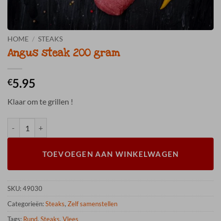
HOME
/
STEAKS
Angus steak 200 gram
5.95
€
Klaar om te grillen !
Angus steak 200 gram aantal
TOEVOEGEN AAN WINKELWAGEN
SKU:
49030
Categorieën:
Steaks
,
Zelf samenstellen
Tags:
Rund
,
Steaks
,
Vlees