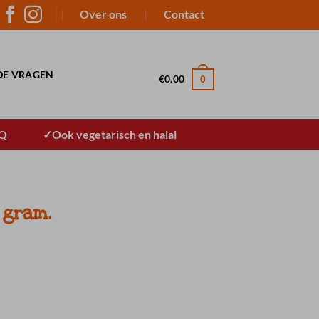
Over ons
Contact
DE VRAGEN
€
0.00
0
BQ
Ook vegetarisch en halal
 gram.