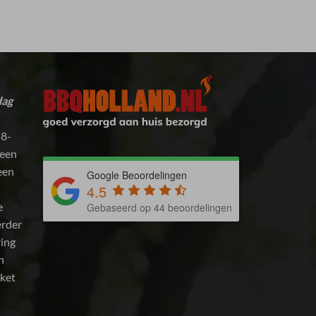
dag
 8-
 een
 een
Google Beoordelingen
4.5
e
Gebaseerd op 44 beoordelingen
erder
ring
n
kket