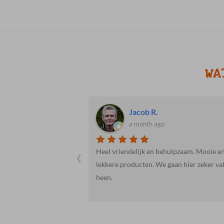
LWAGEN
WA
Jacob R.
a month ago
‹
 onduidelijkheid over
Heel vriendelijk en behulpzaam. Mooie e
erd werden, maar dit
lekkere producten. We gaan hier zeker va
Janie van de
heen.
st. Het probleem zat
t meegeleverd was.
or ons.Het vlees was