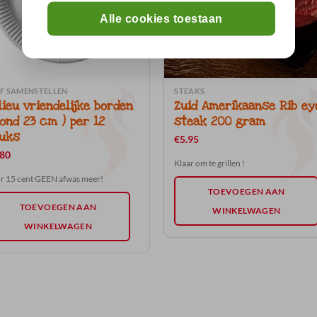
Alle cookies toestaan
LF SAMENSTELLEN
STEAKS
lieu vriendelijke borden
Zuid Amerikaanse Rib ey
rond 23 cm ) per 12
steak 200 gram
uks
€
5.95
.80
Klaar om te grillen !
r 15 cent GEEN afwas meer!
TOEVOEGEN AAN
TOEVOEGEN AAN
WINKELWAGEN
WINKELWAGEN