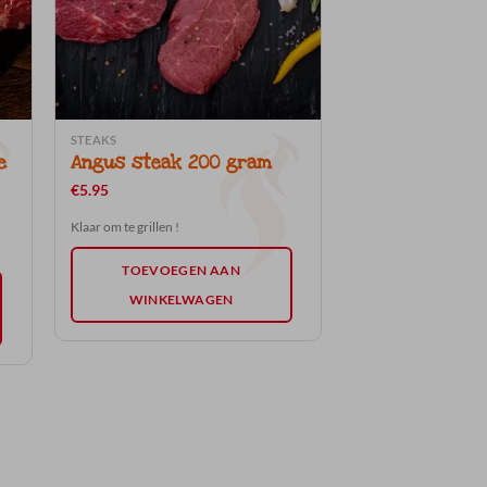
STEAKS
e
Angus steak 200 gram
€
5.95
Klaar om te grillen !
TOEVOEGEN AAN
WINKELWAGEN