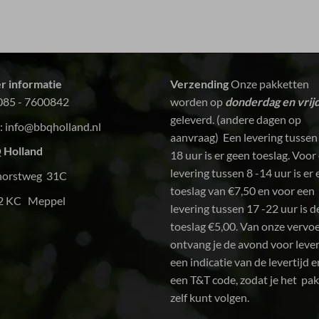
r informatie
Verzending
Onze pakketten
085 - 7600842
worden op
donderdag en vrij
geleverd. (andere dagen op
:
info@bbqholland.nl
aanvraag) Een levering tussen
 Holland
18 uur is er geen toeslag. Voor
levering tussen 8 -14 uur is er
horstweg 31C
toeslag van €7,50 en voor een
2 KC Meppel
levering tussen 17 -22 uur is d
toeslag €5,00. Van onze vervo
ontvang je de avond voor leve
een indicatie van de levertijd e
een T&T code, zodat je het pa
zelf kunt volgen.