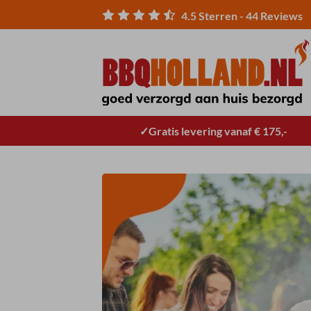
Ga
4.5
Sterren -
44
Reviews
naar
inhoud
Gratis levering vanaf € 175,-