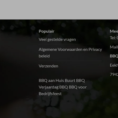
t en de hoeveelheid
oeg.De salades en
l met al een echte
oepen, zoals een
er gaan we zeker
Populair
Mee
e maken.Dank!!!
Tel:
Veel gestelde vragen
Mail
Algemene Voorwaarden en Privacy
beleid
BBQ
Eek
Verzenden
794
BBQ aan Huis
Buurt BBQ
Verjaardag BBQ
BBQ voor
Bedrijfsfeest