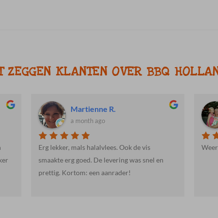
T ZEGGEN KLANTEN OVER BBQ HOLLA
Martienne R.
a month ago
n
Erg lekker, mals halalvlees. Ook de vis
Weer 
ker
smaakte erg goed. De levering was snel en
prettig. Kortom: een aanrader!