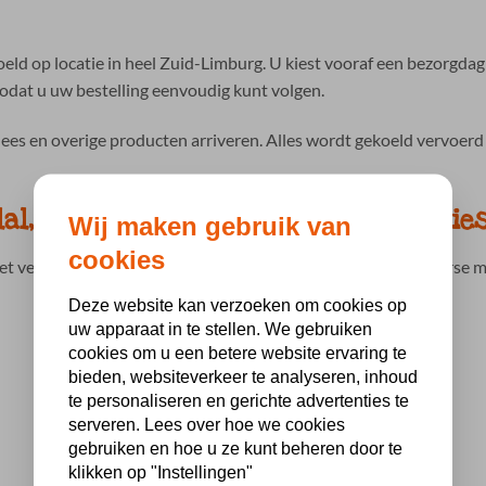
ld op locatie in heel Zuid-Limburg. U kiest vooraf een bezorgdag
zodat u uw bestelling eenvoudig kunt volgen.
s en overige producten arriveren. Alles wordt gekoeld vervoerd e
al, vegetarische en glutenvrije optie
Wij maken gebruik van
cookies
met verschillende eetwensen. Daarom biedt BBQ Holland diverse m
Deze website kan verzoeken om cookies op
uw apparaat in te stellen. We gebruiken
cookies om u een betere website ervaring te
bieden, websiteverkeer te analyseren, inhoud
te personaliseren en gerichte advertenties te
serveren. Lees over hoe we cookies
gebruiken en hoe u ze kunt beheren door te
klikken op "Instellingen"