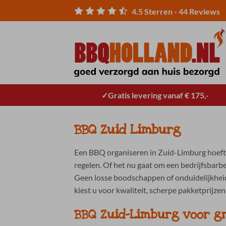
Ga
4.5
Sterren -
44
Reviews
naar
inhoud
Gratis levering vanaf € 175,-
BBQ Zuid Limburg
Een BBQ organiseren in Zuid-Limburg hoeft g
regelen. Of het nu gaat om een bedrijfsbarbe
Geen losse boodschappen of onduidelijkhei
kiest u voor kwaliteit, scherpe pakketprijze
BBQ Zuid-Limburg voor g