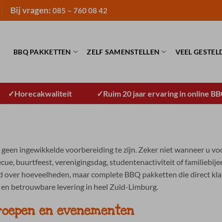
Bij vragen:
085 – 760 08 42
BBQ PAKKETTEN
ZELF SAMENSTELLEN
VEEL GESTEL
Horecakwaliteit
Ruim 20 jaar ervaring in online B
een ingewikkelde voorbereiding te zijn. Zeker niet wanneer u voor 
cue, buurtfeest, verenigingsdag, studentenactiviteit of familiebij
d over hoeveelheden, maar complete BBQ pakketten die direct kl
n en betrouwbare levering in heel Zuid-Limburg.
roepen en evenementen