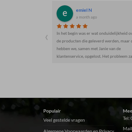
Jacob R.
a month ago
‹
 onduidelijkheid over
Heel vriendelijk en behulpzaam. Mooie e
erd werden, maar dit
lekkere producten. We gaan hier zeker va
Janie van de
heen.
st. Het probleem zat
t meegeleverd was.
or ons.Het vlees was
t en de hoeveelheid
oeg.De salades en
l met al een echte
oepen, zoals een
er gaan we zeker
Populair
Mee
e maken.Dank!!!
Tel:
Veel gestelde vragen
Mail
Algemene Voorwaarden en Privacy