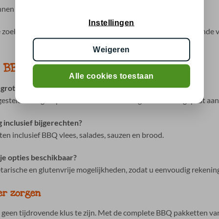
nen één bestelling
Instellingen
e zoeken en kunt u eenvoudig rekening houden met verschillende v
Weigeren
r BBQ Zuid-Limburg
Alle cookies toestaan
 grote groep?
ngesteld voor groepen en kunnen eenvoudig worden aangepast aan
 inclusief bijgerechten?
en inclusief BBQ vlees, salades, sauzen en brood.
ije opties beschikbaar?
etarische en glutenvrije mogelijkheden, zodat u eenvoudig rekenin
er zorgen
geen tijdrovende klus te zijn. Met de complete BBQ pakketten va