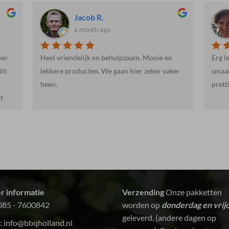
Martienne R.
a month ago
n
Erg lekker, mals halalvlees. Ook de vis
Weer 
ker
smaakte erg goed. De levering was snel en
prettig. Kortom: een aanrader!
r informatie
Verzending
Onze pakketten
085 - 7600842
worden op
donderdag en vrij
geleverd. (andere dagen op
:
info@bbqholland.nl