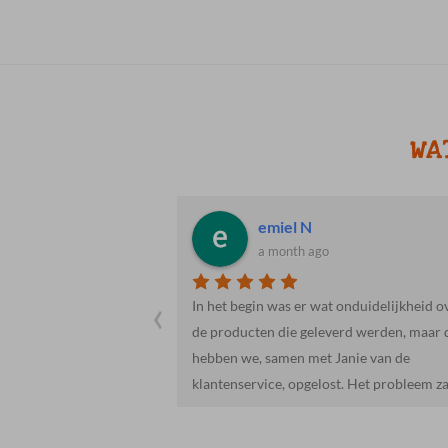
WA
 Eddy B.
emiel N
a month ago
‹
neel van Cosis
In het begin was er wat onduidelijkheid o
ten van een heerlijke
de producten die geleverd werden, maar 
 in de puntjes
hebben we, samen met Janie van de
er dan
klantenservice, opgelost. Het probleem za
 service en het
hem in de checklist, dit meegeleverd was.
 en Wilko!
Iets te snel gelezen door ons.Het vlees wa