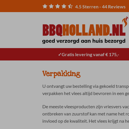
Ga
4.5
Sterren -
44
Reviews
naar
inhoud
Gratis levering vanaf € 175,-
Verpakking
U ontvangt uw bestelling via gekoeld transpor
verpakken het vlees altijd bevroren in een 
De meeste vleesproducten zijn vriesvers vac
ontbreken van zuurstof kan met name het roo
invloed op de kwaliteit. Het vlees krijgt na 