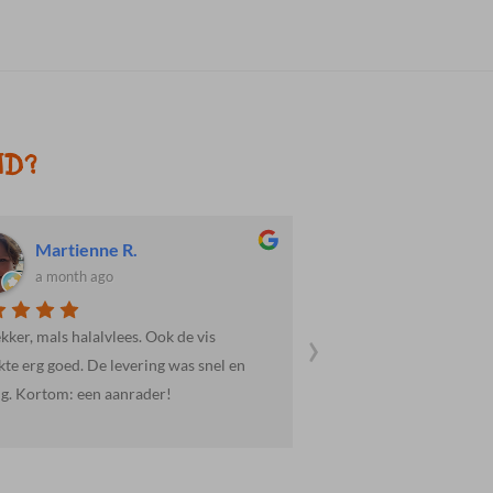
ND?
Martienne R.
Dave H.
a month ago
a month ago
›
ekker, mals halalvlees. Ook de vis
Weer goed verzorgd en 
te erg goed. De levering was snel en
ig. Kortom: een aanrader!