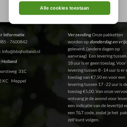
d
Alle cookies toestaan
r informatie
Verzending
Onze pakketten
085 - 7600842
worden op
donderdag en vrij
geleverd. (andere dagen op
:
info@bbqholland.nl
aanvraag) Een levering tussen
 Holland
18 uur is er geen toeslag. Voor
levering tussen 8 -14 uur is er
horstweg 31C
toeslag van €7,50 en voor een
2 KC Meppel
levering tussen 17 -22 uur is d
toeslag €5,00. Van onze vervo
ontvang je de avond voor leve
een indicatie van de levertijd e
een T&T code, zodat je het pa
zelf kunt volgen.