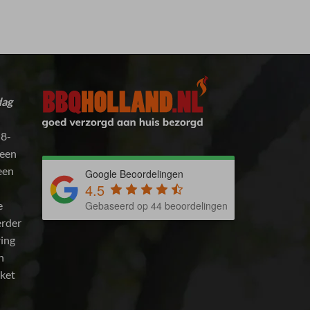
dag
 8-
 een
 een
Google Beoordelingen
4.5
e
Gebaseerd op 44 beoordelingen
erder
ring
n
kket