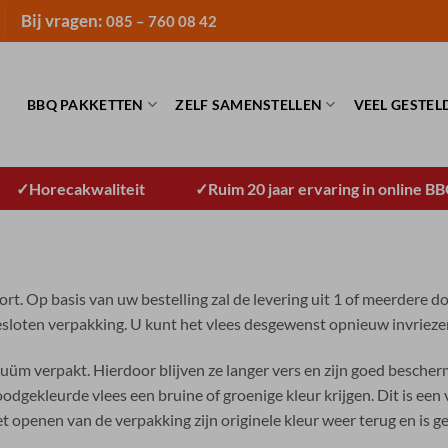
Bij vragen:
085 – 760 08 42
BBQ PAKKETTEN
ZELF SAMENSTELLEN
VEEL GESTEL
Horecakwaliteit
Ruim 20 jaar ervaring in online B
t. Op basis van uw bestelling zal de levering uit 1 of meerdere doz
gesloten verpakking. U kunt het vlees desgewenst opnieuw invrieze
uüm verpakt. Hierdoor blijven ze langer vers en zijn goed besche
dgekleurde vlees een bruine of groenige kleur krijgen. Dit is een
het openen van de verpakking zijn originele kleur weer terug en is