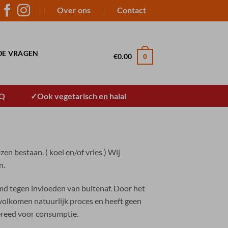
Over ons
Contact
DE VRAGEN
€
0.00
0
BQ
Ook vegetarisch en halal
en bestaan. ( koel en/of vries ) Wij
n.
rmd tegen invloeden van buitenaf. Door het
 volkomen natuurlijk proces en heeft geen
 gereed voor consumptie.