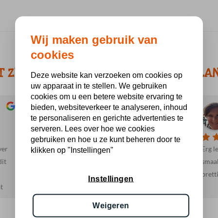
Wij maken gebruik van
cookies
T ZEGGEN KLANTEN OVER BBQ HOLLA
Deze website kan verzoeken om cookies op
uw apparaat in te stellen. We gebruiken
cookies om u een betere website ervaring te
bieden, websiteverkeer te analyseren, inhoud
Jacob R.
te personaliseren en gerichte advertenties te
a month ago
serveren. Lees over hoe we cookies
gebruiken en hoe u ze kunt beheren door te
ver
Heel vriendelijk en behulpzaam. Mooie en
Erg l
klikken op "Instellingen"
dit
lekkere producten. We gaan hier zeker vaker
smaak
heen.
prett
Instellingen
t
Weigeren
s