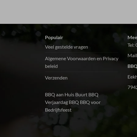
van een goede kwaliteit en de hoeveelhei
vlees was meer dan genoeg.De salades en
sauzen waren heerlijk.Al met al een echte
aanrader voor grote groepen, zoals een
buurt-bbq. Volgende keer gaan we zeker
Populair
Mee
weer gebruik van jullie maken.Dank!!!
Tel:
Veel gestelde vragen
Mail
Algemene Voorwaarden en Privacy
beleid
BBQ
Eek
Verzenden
794
BBQ aan Huis
Buurt BBQ
Verjaardag BBQ
BBQ voor
Bedrijfsfeest