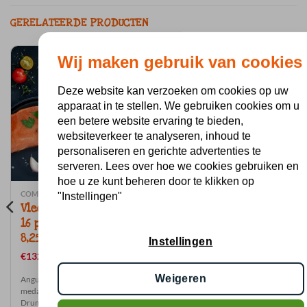
GERELATEERDE PRODUCTEN
Wij maken gebruik van cookies
Deze website kan verzoeken om cookies op uw
apparaat in te stellen. We gebruiken cookies om u
een betere website ervaring te bieden,
websiteverkeer te analyseren, inhoud te
personaliseren en gerichte advertenties te
serveren. Lees over hoe we cookies gebruiken en
hoe u ze kunt beheren door te klikken op
COMPLEET VLEESPAKKET ROYAL
COMPLEET VLEESPAKKET ROYAL
"Instellingen"
Vleespakket Royal –
Vleespakket Royal –
16 personen – voor €
32 personen – voor €
8,25 per persoon.
8,25 per persoon.
Instellingen
€
132.00
€
264.00
Weigeren
Angus biefstuk, Varkenshaas
Angus biefstuk, Varkenshaas
medaillon, Duitse Braadworst,
medaillon, Duitse Braadworst,
Drumstick gegaard
Drumstick gegaard