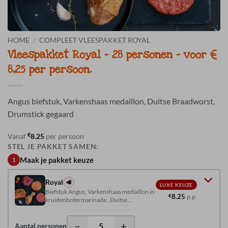
HOME
/
COMPLEET VLEESPAKKET ROYAL
Vleespakket Royal – 28 personen – voor €
8,25 per persoon.
Angus biefstuk, Varkenshaas medaillon, Duitse Braadworst,
Drumstick gegaard
€
Vanaf
8.25
per persoon
STEL JE PAKKET SAMEN:
Maak je pakket keuze
1
Royal
🥩
LUXE KEUZE
Biefstuk Angus, Varkenshaas medaillon in
€
8.25
p.p.
kruidenbotermarinade , Duitse
braadworst en Drumstick gegaard.
−
+
Aantal personen