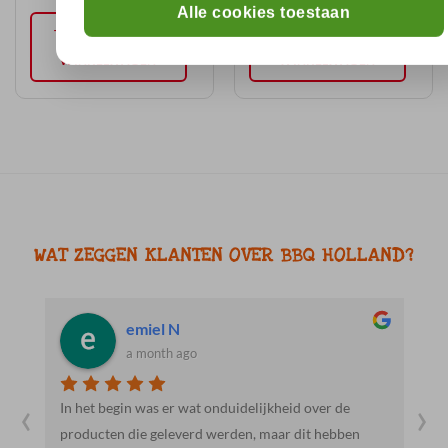
Alle cookies toestaan
TOEVOEGEN AAN
TOEVOEGEN AAN
WINKELWAGEN
WINKELWAGEN
WAT ZEGGEN KLANTEN OVER BBQ HOLLAND?
Jacob R.
a month ago
‹
›
ver de
Heel vriendelijk en behulpzaam. Mooie en lekkere
 hebben
producten. We gaan hier zeker vaker heen.