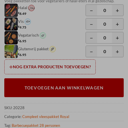
Voeg pakketten toe voor vegetariërs of halal-eters in je gezelschap.
Halal
حلال
−
+
€
8.49
Vis
🐟
−
+
€
9.75
Vegatarisch
🌿
−
+
€
6.95
Glutenvrij pakket
🌾
−
+
€
6.95
NOG EXTRA PRODUCTEN TOEVOEGEN?
TOEVOEGEN AAN WINKELWAGEN
SKU:
20228
Categorie:
Compleet vleespakket Royal
Tag:
Barbecuepakket 28 personen