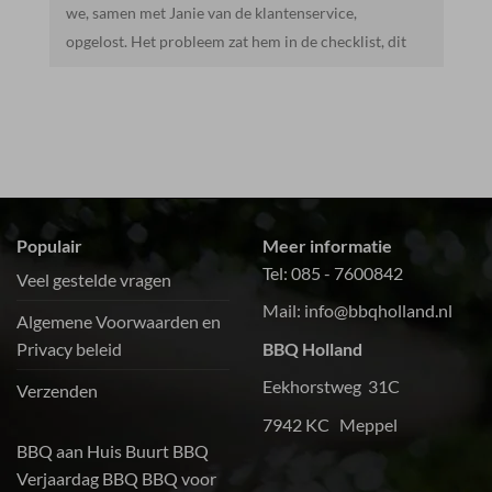
e,
list, dit
r ons.Het
e salades
hte
uurt-bbq.
k van
Populair
Meer informatie
Tel:
085 - 7600842
Veel gestelde vragen
Mail:
info@bbqholland.nl
Algemene Voorwaarden en
Privacy beleid
BBQ Holland
Eekhorstweg 31C
Verzenden
7942 KC Meppel
BBQ aan Huis
Buurt BBQ
Verjaardag BBQ
BBQ voor