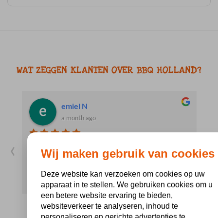
WAT ZEGGEN KLANTEN OVER BBQ HOLLAND?
emiel N
a month ago
‹
›
In het begin was er wat onduidelijkheid over de
H
Wij maken gebruik van cookies
producten die geleverd werden, maar dit hebben
p
we, samen met Janie van de klantenservice,
Deze website kan verzoeken om cookies op uw
opgelost. Het probleem zat hem in de checklist, dit
apparaat in te stellen. We gebruiken cookies om u
meegeleverd was. Iets te snel gelezen door ons.Het
een betere website ervaring te bieden,
websiteverkeer te analyseren, inhoud te
vlees was van een goede kwaliteit en de
personaliseren en gerichte advertenties te