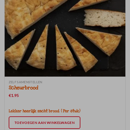
ZELF SAMENSTELLEN
Scheurbrood
€
1.95
Lekker heerlijk zacht brood. ( Per stuk)
TOEVOEGEN AAN WINKELWAGEN