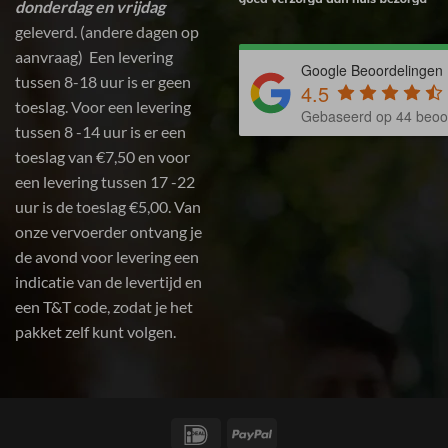
donderdag en vrijdag
geleverd. (andere dagen op
aanvraag) Een levering
Google Beoordelingen
tussen 8-18 uur is er geen
4.5
toeslag. Voor een levering
Gebaseerd op 44 beoo
tussen 8 -14 uur is er een
toeslag van €7,50 en voor
een levering tussen 17 -22
uur is de toeslag €5,00. Van
onze vervoerder ontvang je
de avond voor levering een
indicatie van de levertijd en
een T&T code, zodat je het
pakket zelf kunt volgen.
IDeal
PayPal