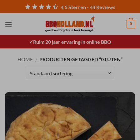
Ga
4.5
Sterren -
44
Reviews
naar
inhoud
0
Ruim 20 jaar ervaring in online BBQ
HOME
/
PRODUCTEN GETAGGED “GLUTEN”