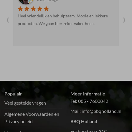
‹
›
Heel vriendelijk en behulpzaam. Mooie en lekkere
E
producten. We gaan hier zeker vaker heen.
g
a
Populair
Meer informatie
Tel:
085 - 7600842
Veel gestelde vragen
Mail:
info@bbqholland.nl
Algemene Voorwaarden en
Privacy beleid
BBQ Holland
Eekhorstweg 31C