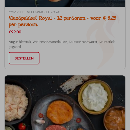
COMPLEET VLEESPAKKET ROYAL
Vleespakket Royal – 12 personen – voor € 8,25
per persoon.
€
99.00
Angus biefstuk, Varkenshaas medaillon, Duitse Braadworst, Drumstick
gegaard
BESTELLEN