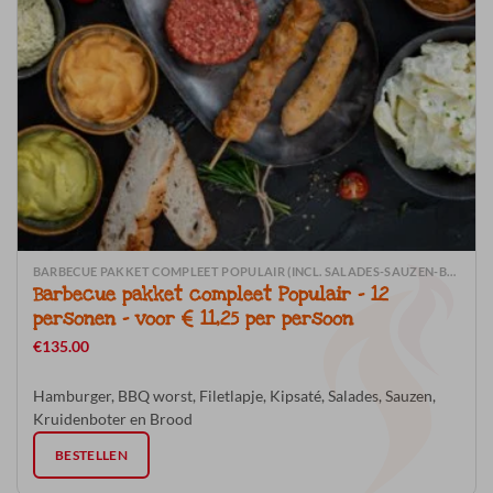
BARBECUE PAKKET COMPLEET POPULAIR (INCL. SALADES-SAUZEN-BROOD)
Barbecue pakket compleet Populair – 12
personen – voor € 11,25 per persoon
€
135.00
Hamburger, BBQ worst, Filetlapje, Kipsaté, Salades, Sauzen,
Kruidenboter en Brood
BESTELLEN