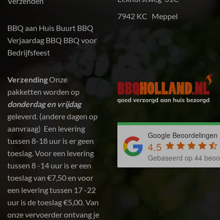
Verzenden
7942 KC Meppel
BBQ aan Huis
Buurt BBQ
Verjaardag BBQ
BBQ voor
Bedrijfsfeest
Verzending
Onze
pakketten worden op
donderdag en vrijdag
geleverd. (andere dagen op
aanvraag) Een levering
Google Beoordelingen
tussen 8-18 uur is er geen
4.5
toeslag. Voor een levering
Gebaseerd op 44 beoo
tussen 8 -14 uur is er een
toeslag van €7,50 en voor
een levering tussen 17 -22
uur is de toeslag €5,00. Van
onze vervoerder ontvang je