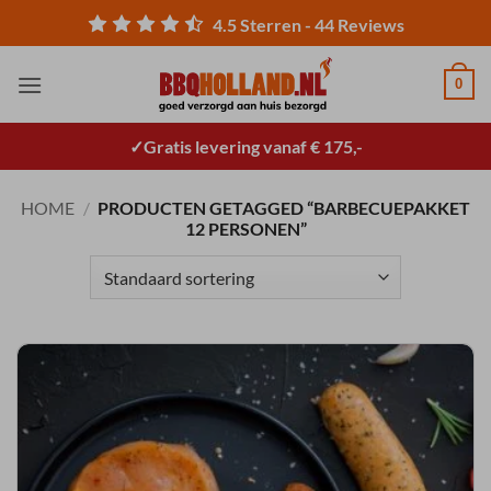
Ga
4.5
Sterren -
44
Reviews
naar
inhoud
0
Gratis levering vanaf € 175,-
HOME
/
PRODUCTEN GETAGGED “BARBECUEPAKKET
12 PERSONEN”