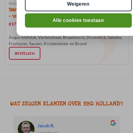
BARBECUE PAKKET COMPLEET ROYAL (INCL. SALADES-SAUZEN-BROOD)
Weigeren
Barbecue pakket compleet Royal – 12 personen
– voor € 14,75 per persoon.
Alle cookies toestaan
€
177.00
Angus biefstuk, Varkenshaas, Braadworst, Drumstick, Salades,
Fruitspies, Sauzen, Kruidenboter en Brood
BESTELLEN
WAT ZEGGEN KLANTEN OVER BBQ HOLLAND?
Jacob R.
a month ago