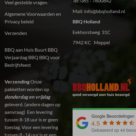
Tel:
085 - 7600842
Veel gestelde vragen
Mail:
info@bbqholland.nl
Algemene Voorwaarden en
Privacy beleid
BBQ Holland
Eekhorstweg 31C
Verzenden
7942 KC Meppel
BBQ aan Huis
Buurt BBQ
Verjaardag BBQ
BBQ voor
Bedrijfsfeest
Verzending
Onze
pakketten worden op
donderdag en vrijdag
geleverd. (andere dagen op
aanvraag) Een levering
Google Beoordelingen
tussen 8-18 uur is er geen
4.5
toeslag. Voor een levering
Gebaseerd op 44 beoo
tussen 8 -14 uur is er een