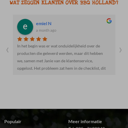
WAT ZEGGEN KLANTEN OVER BBQ HOLLAND?
Jacob R.
a month ago
‹
›
id over de
Heel vriendelijk en behulpzaam. Mooie en lekker
 dit hebben
producten. We gaan hier zeker vaker heen.
rvice,
hecklist, dit
 door ons.Het
de
eg.De salades
n echte
en buurt-bbq.
bruik van
Populair
Meer informatie