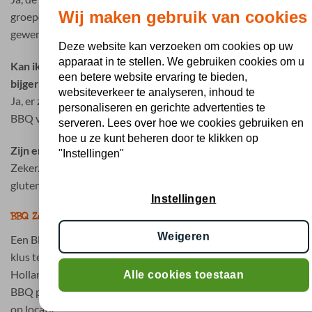
Wij maken gebruik van cookies
groepen en kunnen eenvoudig worden afgestemd op het
gewenste aantal personen.
Deze website kan verzoeken om cookies op uw
apparaat in te stellen. We gebruiken cookies om u
Kan ik BBQ vlees bestellen in Zoetermeer inclusief
een betere website ervaring te bieden,
bijgerechten?
websiteverkeer te analyseren, inhoud te
Ja, er zijn complete BBQ pakketten beschikbaar inclusief
personaliseren en gerichte advertenties te
BBQ vlees, salades, sauzen en brood.
serveren. Lees over hoe we cookies gebruiken en
hoe u ze kunt beheren door te klikken op
Zijn er ook halal en vegetarische opties beschikbaar?
"Instellingen"
Zeker. BBQ Holland biedt diverse halal, vegetarische en
glutenvrije mogelijkheden voor groepen en evenementen.
Instellingen
BBQ Zoetermeer bestellen zonder zorgen
Weigeren
Een BBQ organiseren in Zoetermeer hoeft geen tijdrovende
klus te zijn. Met de complete BBQ pakketten van BBQ
Holland regelt u alles eenvoudig online. U kiest het gewenste
Alle cookies toestaan
BBQ pakket, plaatst uw bestelling en ontvangt alles gekoeld
op locatie.