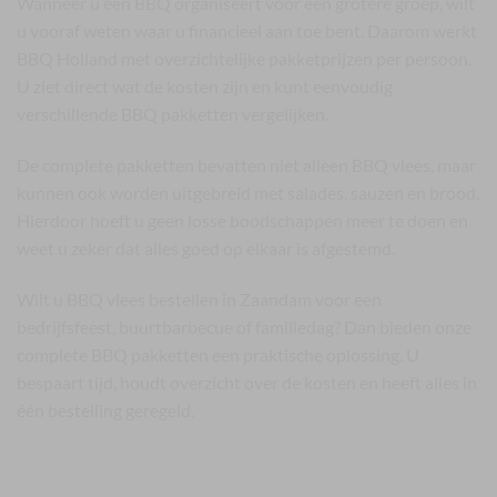
Wanneer u een BBQ organiseert voor een grotere groep, wilt
u vooraf weten waar u financieel aan toe bent. Daarom werkt
BBQ Holland met overzichtelijke pakketprijzen per persoon.
U ziet direct wat de kosten zijn en kunt eenvoudig
verschillende BBQ pakketten vergelijken.
De complete pakketten bevatten niet alleen BBQ vlees, maar
kunnen ook worden uitgebreid met salades, sauzen en brood.
Hierdoor hoeft u geen losse boodschappen meer te doen en
weet u zeker dat alles goed op elkaar is afgestemd.
Wilt u BBQ vlees bestellen in Zaandam voor een
bedrijfsfeest, buurtbarbecue of familiedag? Dan bieden onze
complete BBQ pakketten een praktische oplossing. U
bespaart tijd, houdt overzicht over de kosten en heeft alles in
één bestelling geregeld.
Bezorging van BBQ Zaandam met track and
trace