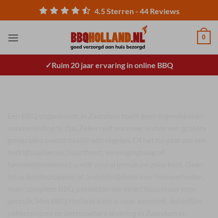
Ga
4.5
Sterren -
44
Reviews
naar
inhoud
0
Ruim 20 jaar ervaring in online BBQ
BBQ Zaandam
Een BBQ organiseren in Zaandam hoeft geen ingewikkelde
voorbereiding te zijn. Zeker niet wanneer u voor een grotere
groep alles overzichtelijk wilt regelen. Of het nu gaat om een
bedrijfsbarbecue, buurtfeest, verenigingsdag of
familiebijeenkomst, u wilt vooral gemak en zekerheid. Geen
losse boodschappen of onduidelijkheid over hoeveelheden,
maar complete BBQ pakketten die direct klaarstaan voor
gebruik. Met BBQ Holland kiest u voor kwaliteit, duidelijke
pakketprijzen en betrouwbare levering in Zaandam en