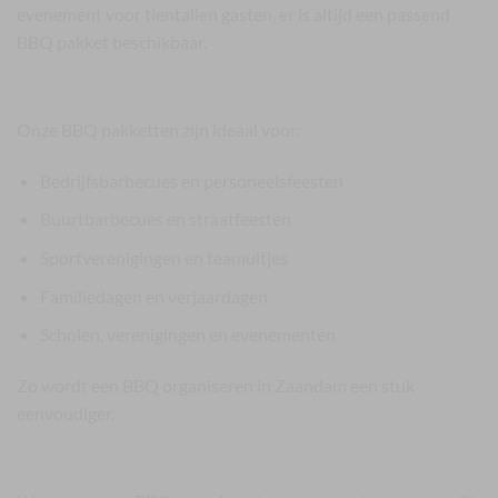
evenement voor tientallen gasten, er is altijd een passend
BBQ pakket beschikbaar.
Geschikt voor iedere gelegenheid
Onze BBQ pakketten zijn ideaal voor:
Bedrijfsbarbecues en personeelsfeesten
Buurtbarbecues en straatfeesten
Sportverenigingen en teamuitjes
Familiedagen en verjaardagen
Scholen, verenigingen en evenementen
Zo wordt een BBQ organiseren in Zaandam een stuk
eenvoudiger.
Voordelige BBQ pakketten in Zaandam