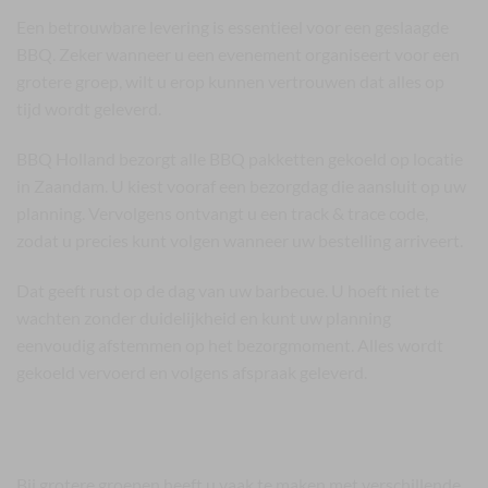
Een betrouwbare levering is essentieel voor een geslaagde
BBQ. Zeker wanneer u een evenement organiseert voor een
grotere groep, wilt u erop kunnen vertrouwen dat alles op
tijd wordt geleverd.
BBQ Holland bezorgt alle BBQ pakketten gekoeld op locatie
in Zaandam. U kiest vooraf een bezorgdag die aansluit op uw
planning. Vervolgens ontvangt u een track & trace code,
zodat u precies kunt volgen wanneer uw bestelling arriveert.
Dat geeft rust op de dag van uw barbecue. U hoeft niet te
wachten zonder duidelijkheid en kunt uw planning
eenvoudig afstemmen op het bezorgmoment. Alles wordt
gekoeld vervoerd en volgens afspraak geleverd.
BBQ Zaandam met halal, vegetarische en
glutenvrije opties
Bij grotere groepen heeft u vaak te maken met verschillende