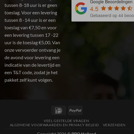
Google Beoordelingen
tussen 8-18 uur is er geen
4.5
toeslag. Voor een levering
Gebaseerd op 44 beoo
tussen 8 -14 uur is er een
toeslag van €7,50 en voor
een levering tussen 17 -22
uur is de toeslag €5,00. Van
onze vervoerder ontvang je
de avond voor levering een
indicatie van de levertijd en
een T&T code, zodat je het
pakket zelf kunt volgen.
IDeal
PayPal
VEEL GESTELDE VRAGEN
ALGEMENE VOORWAARDEN EN PRIVACY BELEID
VERZENDEN
Copyright 2026 ©
BBQ Holland
.