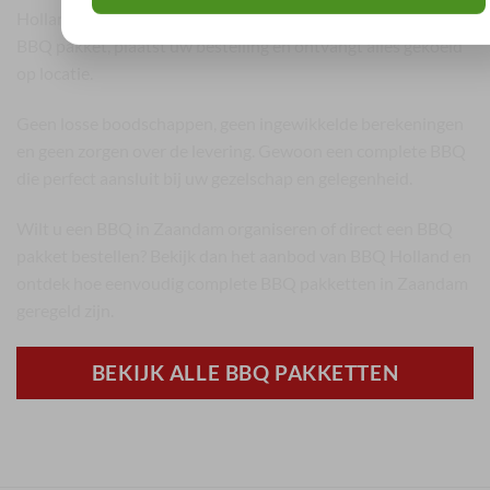
Holland regelt u alles eenvoudig online. U kiest het gewenste
BBQ pakket, plaatst uw bestelling en ontvangt alles gekoeld
op locatie.
Geen losse boodschappen, geen ingewikkelde berekeningen
en geen zorgen over de levering. Gewoon een complete BBQ
die perfect aansluit bij uw gezelschap en gelegenheid.
Wilt u een BBQ in Zaandam organiseren of direct een BBQ
pakket bestellen? Bekijk dan het aanbod van BBQ Holland en
ontdek hoe eenvoudig complete BBQ pakketten in Zaandam
geregeld zijn.
BEKIJK ALLE BBQ PAKKETTEN