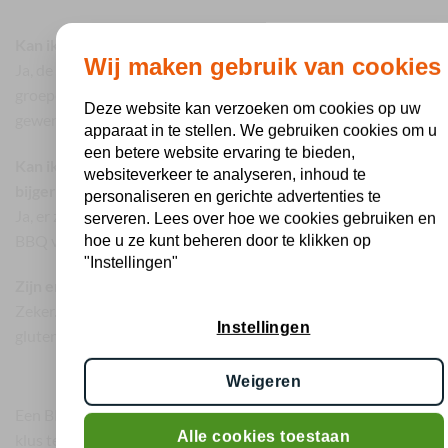
Veelgestelde vragen over BBQ Zaandam
Kan ik een BBQ pakket bestellen voor een grote groep?
Wij maken gebruik van cookies
Ja, de BBQ pakketten zijn speciaal samengesteld voor
groepen en kunnen eenvoudig worden aangepast aan het
Deze website kan verzoeken om cookies op uw
gewenste aantal personen.
apparaat in te stellen. We gebruiken cookies om u
een betere website ervaring te bieden,
Kan ik BBQ vlees bestellen in Zaandam inclusief
websiteverkeer te analyseren, inhoud te
bijgerechten?
personaliseren en gerichte advertenties te
Ja, er zijn complete BBQ pakketten beschikbaar inclusief
serveren. Lees over hoe we cookies gebruiken en
BBQ vlees, salades, sauzen en brood.
hoe u ze kunt beheren door te klikken op
"Instellingen"
Zijn er ook halal en vegetarische opties beschikbaar?
Zeker. BBQ Holland biedt diverse halal, vegetarische en
Instellingen
glutenvrije mogelijkheden voor groepen en evenementen.
BBQ Zaandam bestellen zonder zorgen
Weigeren
Een BBQ organiseren in Zaandam hoeft geen tijdrovende
Alle cookies toestaan
klus te zijn. Met de complete BBQ pakketten van BBQ