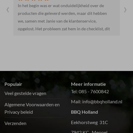
‹
›
ver de
Heel vriendelijk en behulpzaam. Mooie en lekkere
 hebben
producten. We gaan hier zeker vaker heen.
e,
list, dit
r ons.Het
e salades
hte
uurt-bbq.
k van
Populair
Meer informatie
Tel:
085 - 7600842
Veel gestelde vragen
Mail:
info@bbqholland.nl
Algemene Voorwaarden en
Privacy beleid
BBQ Holland
Eekhorstweg 31C
Verzenden
7942 KC Meppel