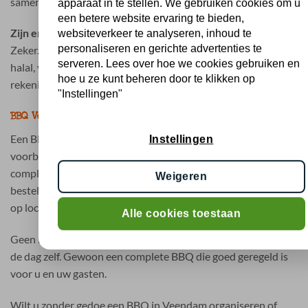
samen te stellen.
apparaat in te stellen. We gebruiken cookies om u
een betere website ervaring te bieden,
Zijn er ook opties voor dieetwensen?
websiteverkeer te analyseren, inhoud te
personaliseren en gerichte advertenties te
Zeker. Er zijn verschillende mogelijkheden beschikbaar zoals
serveren. Lees over hoe we cookies gebruiken en
halal, vegetarisch en glutenvrij. Zo houdt u eenvoudig
hoe u ze kunt beheren door te klikken op
rekening met alle gasten.
"Instellingen"
BBQ Veendam bestellen zonder zorgen
Een BBQ organiseren in Veendam hoeft geen tijdrovende
Instellingen
voorbereiding te zijn. Met BBQ Holland kiest u voor
complete BBQ pakketten waarbij alles vooraf geregeld is. U
Weigeren
bestelt eenvoudig online en ontvangt uw bestelling gekoeld
op locatie.
Alle cookies toestaan
Geen losse inkopen, geen onduidelijkheden en geen stress op
de dag zelf. Gewoon een complete BBQ die goed geregeld is
voor u en uw gasten.
Wilt u zonder gedoe een BBQ in Veendam organiseren of