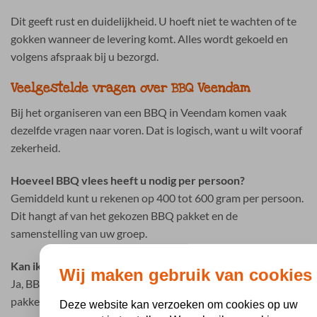
Dit geeft rust en duidelijkheid. U hoeft niet te wachten of te
gokken wanneer de levering komt. Alles wordt gekoeld en
volgens afspraak bij u bezorgd.
Veelgestelde vragen over BBQ Veendam
Bij het organiseren van een BBQ in Veendam komen vaak
dezelfde vragen naar voren. Dat is logisch, want u wilt vooraf
zekerheid.
Hoeveel BBQ vlees heeft u nodig per persoon?
Gemiddeld kunt u rekenen op 400 tot 600 gram per persoon.
Dit hangt af van het gekozen BBQ pakket en de
samenstelling van uw groep.
Kan ik eenvoudig BBQ vlees bestellen voor grote groepen?
Wij maken gebruik van cookies
Ja, BBQ Holland is gespecialiseerd in complete BBQ
pakketten voor groepen. Hierdoor hoeft u niet alles los
Deze website kan verzoeken om cookies op uw