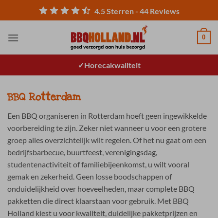
Ga
4.5
Sterren -
44
Reviews
naar
inhoud
0
Horecakwaliteit
BBQ Rotterdam
Een BBQ organiseren in Rotterdam hoeft geen ingewikkelde
voorbereiding te zijn. Zeker niet wanneer u voor een grotere
groep alles overzichtelijk wilt regelen. Of het nu gaat om een
bedrijfsbarbecue, buurtfeest, verenigingsdag,
studentenactiviteit of familiebijeenkomst, u wilt vooral
gemak en zekerheid. Geen losse boodschappen of
onduidelijkheid over hoeveelheden, maar complete BBQ
pakketten die direct klaarstaan voor gebruik. Met BBQ
Holland kiest u voor kwaliteit, duidelijke pakketprijzen en