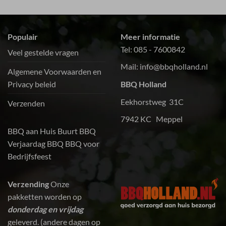
Populair
Meer informatie
Tel:
085 - 7600842
Veel gestelde vragen
Mail:
info@bbqholland.nl
Algemene Voorwaarden en
Privacy beleid
BBQ Holland
Eekhorstweg 31C
Verzenden
7942 KC Meppel
BBQ aan Huis
Buurt BBQ
Verjaardag BBQ
BBQ voor
Bedrijfsfeest
Verzending
Onze
pakketten worden op
donderdag en vrijdag
geleverd. (andere dagen op