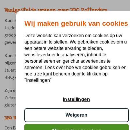
Veelgestelde vragen over BBQ Rotterdam
Kan ik een BBQ pakket bestellen voor een grote groep?
Wij maken gebruik van cookies
Ja, de BBQ pakketten zijn speciaal samengesteld voor
groepen en kunnen eenvoudig worden afgestemd op het
Deze website kan verzoeken om cookies op uw
gewenste aantal personen.
apparaat in te stellen. We gebruiken cookies om u
een betere website ervaring te bieden,
websiteverkeer te analyseren, inhoud te
Kan ik BBQ vlees bestellen in Rotterdam inclusief
personaliseren en gerichte advertenties te
bijgerechten?
serveren. Lees over hoe we cookies gebruiken en
Ja, er zijn complete BBQ pakketten beschikbaar inclusief
hoe u ze kunt beheren door te klikken op
BBQ vlees, salades, sauzen en brood.
"Instellingen"
Zijn er ook halal en vegetarische opties beschikbaar?
Zeker. BBQ Holland biedt diverse halal, vegetarische en
Instellingen
glutenvrije mogelijkheden voor groepen en evenementen.
Weigeren
BBQ Rotterdam bestellen zonder zorgen
Een BBQ organiseren in Rotterdam hoeft geen tijdrovende