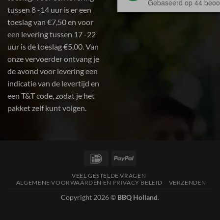
Gebaseerd op 44 beoo
tussen 8 -14 uur is er een
toeslag van €7,50 en voor
een levering tussen 17 -22
uur is de toeslag €5,00. Van
onze vervoerder ontvang je
de avond voor levering een
indicatie van de levertijd en
een T&T code, zodat je het
pakket zelf kunt volgen.
IDeal
PayPal
VEEL GESTELDE VRAGEN
ALGEMENE VOORWAARDEN EN PRIVACY BELEID
VERZENDEN
Copyright 2026 ©
BBQ Holland
.