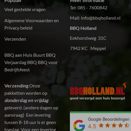
Populair
Meer informatie
Tel:
085 - 7600842
Veel gestelde vragen
Mail:
info@bbqholland.nl
Algemene Voorwaarden en
Privacy beleid
BBQ Holland
Eekhorstweg 31C
Verzenden
7942 KC Meppel
BBQ aan Huis
Buurt BBQ
Verjaardag BBQ
BBQ voor
Bedrijfsfeest
Verzending
Onze
pakketten worden op
donderdag en vrijdag
geleverd. (andere dagen op
aanvraag) Een levering
Google Beoordelingen
tussen 8-18 uur is er geen
4.5
toeslag. Voor een levering