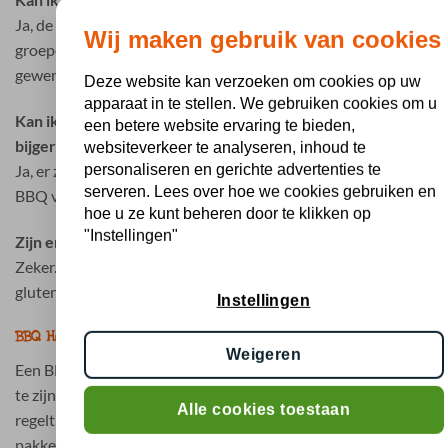
Ja, de BBQ pakketten zijn speciaal samengesteld voor
Wij maken gebruik van cookies
groepen en kunnen eenvoudig worden afgestemd op het
gewenste aantal personen.
Deze website kan verzoeken om cookies op uw
apparaat in te stellen. We gebruiken cookies om u
Kan ik BBQ vlees bestellen in Heerlen inclusief
een betere website ervaring te bieden,
bijgerechten?
websiteverkeer te analyseren, inhoud te
personaliseren en gerichte advertenties te
Ja, er zijn complete BBQ pakketten beschikbaar inclusief
serveren. Lees over hoe we cookies gebruiken en
BBQ vlees, salades, sauzen en brood.
hoe u ze kunt beheren door te klikken op
"Instellingen"
Zijn er ook halal en vegetarische opties beschikbaar?
Zeker. BBQ Holland biedt diverse halal, vegetarische en
glutenvrije mogelijkheden voor groepen en evenementen.
Instellingen
BBQ Heerlen bestellen zonder zorgen
Weigeren
Een BBQ organiseren in Heerlen hoeft geen tijdrovende klus
te zijn. Met de complete BBQ pakketten van BBQ Holland
Alle cookies toestaan
regelt u alles eenvoudig online. U kiest het gewenste BBQ
pakket, plaatst uw bestelling en ontvangt alles gekoeld op