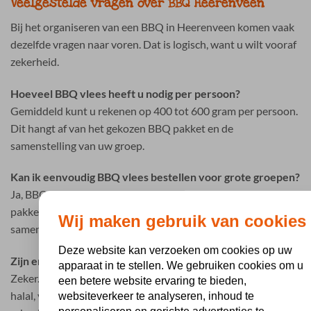
Veelgestelde vragen over BBQ Heerenveen
Bij het organiseren van een BBQ in Heerenveen komen vaak
dezelfde vragen naar voren. Dat is logisch, want u wilt vooraf
zekerheid.
Hoeveel BBQ vlees heeft u nodig per persoon?
Gemiddeld kunt u rekenen op 400 tot 600 gram per persoon.
Dit hangt af van het gekozen BBQ pakket en de
samenstelling van uw groep.
Kan ik eenvoudig BBQ vlees bestellen voor grote groepen?
Ja, BBQ Holland is gespecialiseerd in complete BBQ
pakketten voor groepen. Hierdoor hoeft u niet alles los
Wij maken gebruik van cookies
samen te stellen.
Deze website kan verzoeken om cookies op uw
Zijn er ook opties voor dieetwensen?
apparaat in te stellen. We gebruiken cookies om u
Zeker. Er zijn verschillende mogelijkheden beschikbaar zoals
een betere website ervaring te bieden,
halal, vegetarisch en glutenvrij. Zo houdt u eenvoudig
websiteverkeer te analyseren, inhoud te