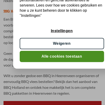
personaliseren en gerichte advertenties te
rekening met alle gasten.
serveren. Lees over hoe we cookies gebruiken en
hoe u ze kunt beheren door te klikken op
BBQ Heerenveen bestellen zonder zorgen
"Instellingen"
Een BBQ organiseren in Heerenveen hoeft geen tijdrovende
voorbereiding te zijn. Met BBQ Holland kiest u voor
complete BBQ pakketten waarbij alles vooraf geregeld is. U
Instellingen
bestelt eenvoudig online en ontvangt uw bestelling gekoeld
op locatie.
Weigeren
Geen losse inkopen, geen onduidelijkheden en geen stress op
Alle cookies toestaan
de dag zelf. Gewoon een complete BBQ die goed geregeld is
voor u en uw gasten.
Wilt u zonder gedoe een BBQ in Heerenveen organiseren of
eenvoudig BBQ vlees bestellen? Bekijk dan het aanbod van
BBQ Holland en ontdek hoe makkelijk het is om complete
BBQ pakketten in Heerenveen te regelen.