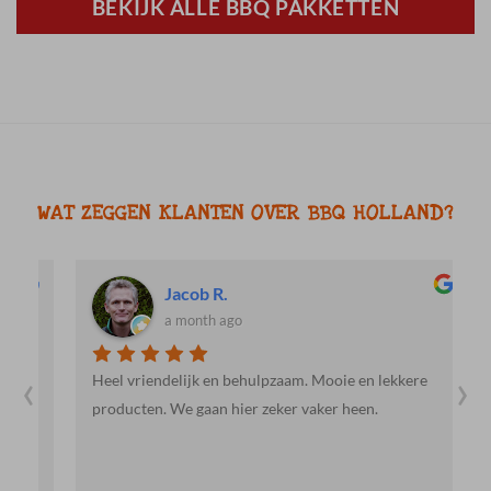
BEKIJK ALLE BBQ PAKKETTEN
WAT ZEGGEN KLANTEN OVER BBQ HOLLAND?
Jacob R.
a month ago
‹
›
Heel vriendelijk en behulpzaam. Mooie en lekkere
E
producten. We gaan hier zeker vaker heen.
g
a