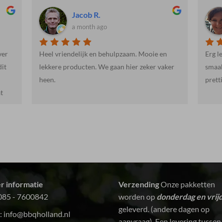
Martienne R.
a month ago
 en
Erg lekker, mals halalvlees. Ook de vis
Wee
vaker
smaakte erg goed. De levering was snel en
prettig. Kortom: een aanrader!
r informatie
Verzending
Onze pakketten
085 - 7600842
worden op
donderdag en vrij
geleverd. (andere dagen op
:
info@bbqholland.nl
aanvraag) Een levering tussen