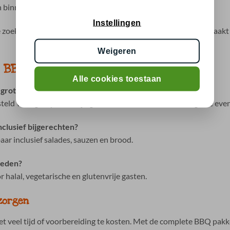
 binnen één bestelling
Instellingen
e zoeken en kunt u alle gasten dezelfde aandacht geven. Dat maak
Weigeren
 BBQ Gelderland
Alle cookies toestaan
 grote groep?
teld voor groepen en zijn geschikt voor zowel kleine als grote ev
nclusief bijgerechten?
ar inclusief salades, sauzen en brood.
heden?
 halal, vegetarische en glutenvrije gasten.
zorgen
et veel tijd of voorbereiding te kosten. Met de complete BBQ pak