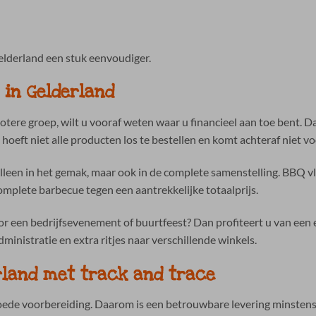
lderland een stuk eenvoudiger.
 in Gelderland
tere groep, wilt u vooraf weten waar u financieel aan toe bent.
hoeft niet alle producten los te bestellen en komt achteraf niet vo
lleen in het gemak, maar ook in de complete samenstelling. BBQ vle
omplete barbecue tegen een aantrekkelijke totaalprijs.
r een bedrijfsevenement of buurtfeest? Dan profiteert u van een ef
dministratie en extra ritjes naar verschillende winkels.
rland met track and trace
oede voorbereiding. Daarom is een betrouwbare levering minstens 