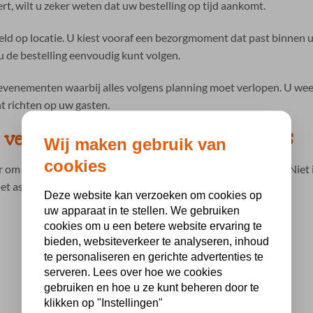
, wilt u zeker weten dat uw bestelling op tijd aankomt.
d op locatie. U kiest vooraf een bezorgmoment dat past binnen u
 de bestelling eenvoudig kunt volgen.
re evenementen waarbij alles volgens planning moet verlopen. U w
t richten op uw gasten.
 vegetarische en glutenvrije opties
Wij maken gebruik van
cookies
ker om rekening te houden met verschillende voedingswensen. Niet 
et assortiment.
Deze website kan verzoeken om cookies op
uw apparaat in te stellen. We gebruiken
cookies om u een betere website ervaring te
bieden, websiteverkeer te analyseren, inhoud
te personaliseren en gerichte advertenties te
serveren. Lees over hoe we cookies
gebruiken en hoe u ze kunt beheren door te
klikken op "Instellingen"