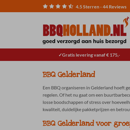
Ga
4.5
Sterren -
44
Reviews
naar
inhoud
Gratis levering vanaf € 175,-
BBQ Gelderland
Een BBQ organiseren in Gelderland hoeft geen
regelen. Of het nu gaat om een buurtbarbecue
losse boodschappen of stress over hoeveelh
kwaliteit, duidelijke pakketprijzen en betrou
BBQ Gelderland voor gro