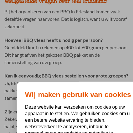
Veelgestelde vragen over BBQ Friesland
Bij het organiseren van een BBQ in Friesland komen vaak
dezelfde vragen naar voren. Dat is logisch, want u wilt vooraf
zekerheid.
Hoeveel BBQ vlees heeft u nodig per persoon?
Gemiddeld kunt u rekenen op 400 tot 600 gram per persoon.
Dit hangt af van het gekozen BBQ pakket en de
samenstelling van uw groep.
Kan ik eenvoudig BBQ vlees bestellen voor grote groepen?
Ja, BBQ Holland is gespecialiseerd in complete BBQ
pakketten voor groepen. Hierdoor hoeft u niet alles los
Wij maken gebruik van cookies
samen te stellen.
Deze website kan verzoeken om cookies op uw
Zijn er ook opties voor dieetwensen?
apparaat in te stellen. We gebruiken cookies om u
Zeker. Er zijn verschillende mogelijkheden beschikbaar zoals
een betere website ervaring te bieden,
halal, vegetarisch en glutenvrij. Zo houdt u eenvoudig
websiteverkeer te analyseren, inhoud te