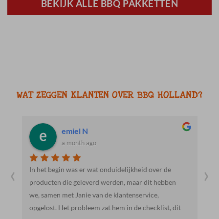
BEKIJK ALLE BBQ PAKKETTEN
WAT ZEGGEN KLANTEN OVER BBQ HOLLAND?
Jacob R.
a month ago
‹
›
Heel vriendelijk en behulpzaam. Mooie en lekkere
n
producten. We gaan hier zeker vaker heen.
dit