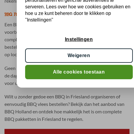
personaliseren en gerichte advertenties te
rekening met alle gasten.
serveren. Lees over hoe we cookies gebruiken en
hoe u ze kunt beheren door te klikken op
BBQ Friesland bestellen zonder zorgen
"Instellingen"
Een BBQ organiseren in Friesland hoeft geen tijdrovende
voorbereiding te zijn. Met BBQ Holland kiest u voor
complete BBQ pakketten waarbij alles vooraf geregeld is. U
Instellingen
bestelt eenvoudig online en ontvangt uw bestelling gekoeld
op locatie.
Weigeren
Geen losse inkopen, geen onduidelijkheden en geen stress op
Alle cookies toestaan
de dag zelf. Gewoon een complete BBQ die goed geregeld is
voor u en uw gasten.
Wilt u zonder gedoe een BBQ in Friesland organiseren of
eenvoudig BBQ vlees bestellen? Bekijk dan het aanbod van
BBQ Holland en ontdek hoe makkelijk het is om complete
BBQ pakketten in Friesland te regelen.