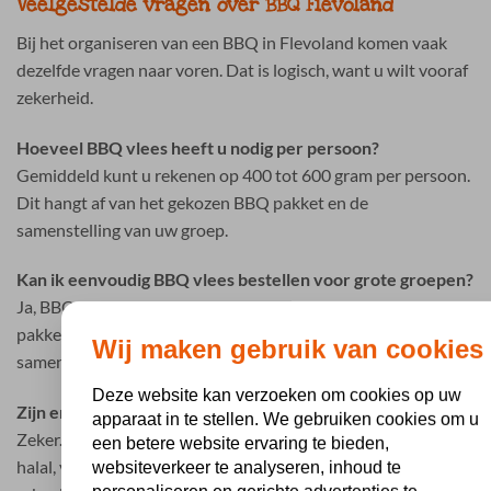
Veelgestelde vragen over BBQ Flevoland
Bij het organiseren van een BBQ in Flevoland komen vaak
dezelfde vragen naar voren. Dat is logisch, want u wilt vooraf
zekerheid.
Hoeveel BBQ vlees heeft u nodig per persoon?
Gemiddeld kunt u rekenen op 400 tot 600 gram per persoon.
Dit hangt af van het gekozen BBQ pakket en de
samenstelling van uw groep.
Kan ik eenvoudig BBQ vlees bestellen voor grote groepen?
Ja, BBQ Holland is gespecialiseerd in complete BBQ
pakketten voor groepen. Hierdoor hoeft u niet alles los
Wij maken gebruik van cookies
samen te stellen.
Deze website kan verzoeken om cookies op uw
Zijn er ook opties voor dieetwensen?
apparaat in te stellen. We gebruiken cookies om u
Zeker. Er zijn verschillende mogelijkheden beschikbaar zoals
een betere website ervaring te bieden,
halal, vegetarisch en glutenvrij. Zo houdt u eenvoudig
websiteverkeer te analyseren, inhoud te