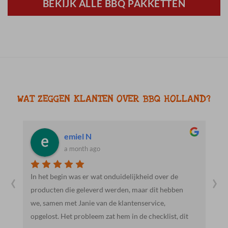
BEKIJK ALLE BBQ PAKKETTEN
WAT ZEGGEN KLANTEN OVER BBQ HOLLAND?
Jacob R.
a month ago
‹
›
Heel vriendelijk en behulpzaam. Mooie en lekkere
E
producten. We gaan hier zeker vaker heen.
g
a