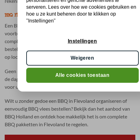
personaliseren en gerichte advertenties te
rekening met alle gasten.
serveren. Lees over hoe we cookies gebruiken en
hoe u ze kunt beheren door te klikken op
BBQ Flevoland bestellen zonder zorgen
"Instellingen"
Een BBQ organiseren in Flevoland hoeft geen tijdrovende
voorbereiding te zijn. Met BBQ Holland kiest u voor
complete BBQ pakketten waarbij alles vooraf geregeld is. U
Instellingen
bestelt eenvoudig online en ontvangt uw bestelling gekoeld
op locatie.
Weigeren
Geen losse inkopen, geen onduidelijkheden en geen stress op
Alle cookies toestaan
de dag zelf. Gewoon een complete BBQ die goed geregeld is
voor u en uw gasten.
Wilt u zonder gedoe een BBQ in Flevoland organiseren of
eenvoudig BBQ vlees bestellen? Bekijk dan het aanbod van
BBQ Holland en ontdek hoe makkelijk het is om complete
BBQ pakketten in Flevoland te regelen.