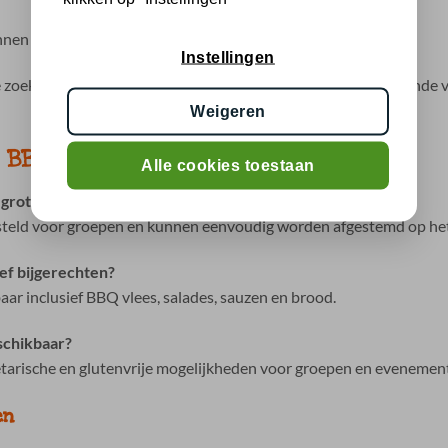
nen één bestelling
Instellingen
te zoeken en kunt u eenvoudig rekening houden met verschillende v
Weigeren
r BBQ Breda
Alle cookies toestaan
 grote groep?
esteld voor groepen en kunnen eenvoudig worden afgestemd op he
ief bijgerechten?
aar inclusief BBQ vlees, salades, sauzen en brood.
eschikbaar?
getarische en glutenvrije mogelijkheden voor groepen en evenemen
en