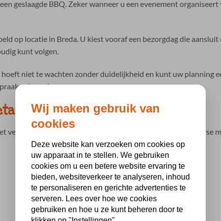
r een geslaagde BBQ. Zeker wanneer u een evenement organiseert v
ld op locatie in Breda. U kiest vooraf een bezorgdag die aanslui
oudig kunt volgen.
U hoeft niet te wachten zonder duidelijkheid en kunt uw plannin
praak geleverd.
Wij maken gebruik van
etarische en glutenvrije opties
cookies
met verschillende eetwensen. Daarom biedt BBQ Holland diverse 
Deze website kan verzoeken om cookies op
uw apparaat in te stellen. We gebruiken
cookies om u een betere website ervaring te
bieden, websiteverkeer te analyseren, inhoud
te personaliseren en gerichte advertenties te
serveren. Lees over hoe we cookies
gebruiken en hoe u ze kunt beheren door te
klikken op "Instellingen"