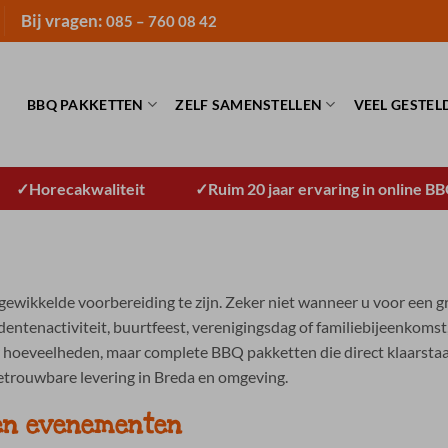
Bij vragen:
085 – 760 08 42
BBQ PAKKETTEN
ZELF SAMENSTELLEN
VEEL GESTEL
Horecakwaliteit
Ruim 20 jaar ervaring in online B
wikkelde voorbereiding te zijn. Zeker niet wanneer u voor een grot
dentenactiviteit, buurtfeest, verenigingsdag of familiebijeenkomst
 hoeveelheden, maar complete BBQ pakketten die direct klaarstaa
 betrouwbare levering in Breda en omgeving.
en evenementen