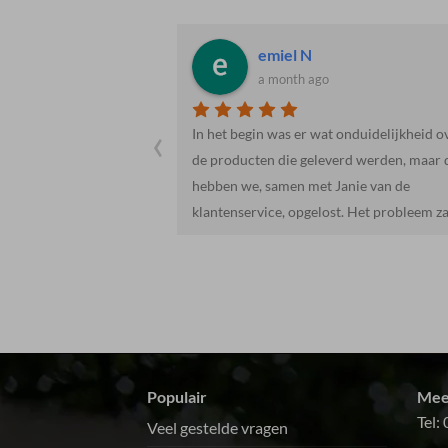
Jacob R.
a month ago
‹
 onduidelijkheid over
Heel vriendelijk en behulpzaam. Mooie e
erd werden, maar dit
lekkere producten. We gaan hier zeker va
Janie van de
heen.
st. Het probleem zat
t meegeleverd was.
or ons.Het vlees was
t en de hoeveelheid
oeg.De salades en
l met al een echte
oepen, zoals een
er gaan we zeker
Populair
Mee
e maken.Dank!!!
Tel:
Veel gestelde vragen