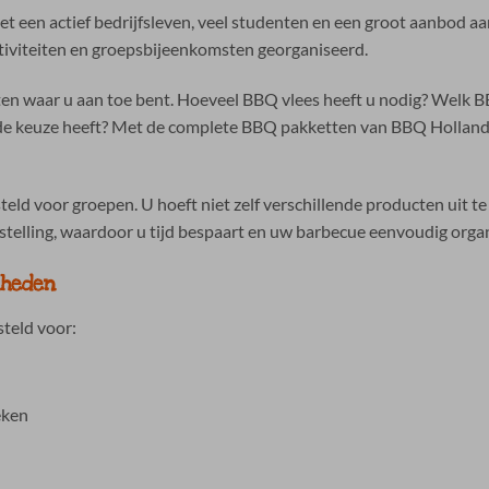
met een actief bedrijfsleven, veel studenten en een groot aanbod
ctiviteiten en groepsbijeenkomsten georganiseerd.
eten waar u aan toe bent. Hoeveel BBQ vlees heeft u nodig? Welk B
de keuze heeft? Met de complete BBQ pakketten van BBQ Holland h
ld voor groepen. U hoeft niet zelf verschillende producten uit t
estelling, waardoor u tijd bespaart en uw barbecue eenvoudig organ
nheden
teld voor:
eken