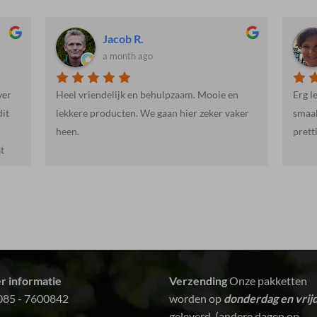
Martienne R.
a month ago
n
Erg lekker, mals halalvlees. Ook de vis
Weer 
ker
smaakte erg goed. De levering was snel en
prettig. Kortom: een aanrader!
r informatie
Verzending
Onze pakketten
085 - 7600842
worden op
donderdag en vrij
geleverd. (andere dagen op