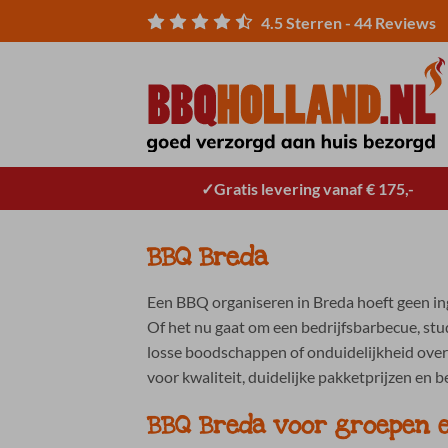
Ga
4.5
Sterren -
44
Reviews
naar
inhoud
Gratis levering vanaf € 175,-
BBQ Breda
Een BBQ organiseren in Breda hoeft geen inge
Of het nu gaat om een bedrijfsbarbecue, stu
losse boodschappen of onduidelijkheid over
voor kwaliteit, duidelijke pakketprijzen en
BBQ Breda voor groepen 