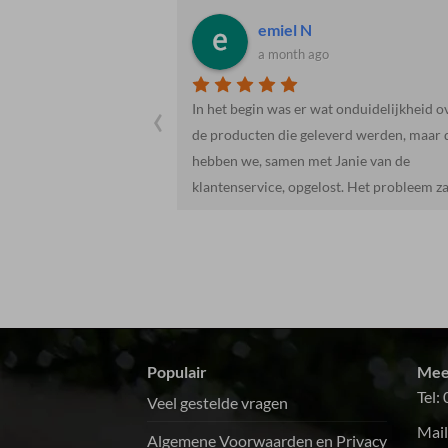
Jacob R.
a month ago
‹
 onduidelijkheid over
Heel vriendelijk en behulpzaam. Mooie e
erd werden, maar dit
lekkere producten. We gaan hier zeker va
Janie van de
heen.
st. Het probleem zat
t meegeleverd was.
or ons.Het vlees was
t en de hoeveelheid
oeg.De salades en
l met al een echte
oepen, zoals een
er gaan we zeker
Populair
Mee
e maken.Dank!!!
Tel:
Veel gestelde vragen
Mail
Algemene Voorwaarden en Privacy