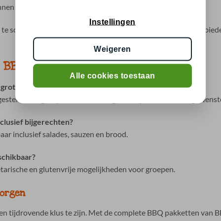
nen één bestelling
Instellingen
n te schakelen en kunt u alle gasten een passende maaltijd aanbi
Weigeren
 BBQ Apeldoorn
Alle cookies toestaan
 grote groep?
gesteld voor groepen en eenvoudig aan te passen aan het gewenst
clusief bijgerechten?
ar inclusief salades, sauzen en brood.
eschikbaar?
etarische en glutenvrije mogelijkheden voor groepen.
zorgen
n tijdrovende klus te zijn. Met de complete BBQ pakketten van BB