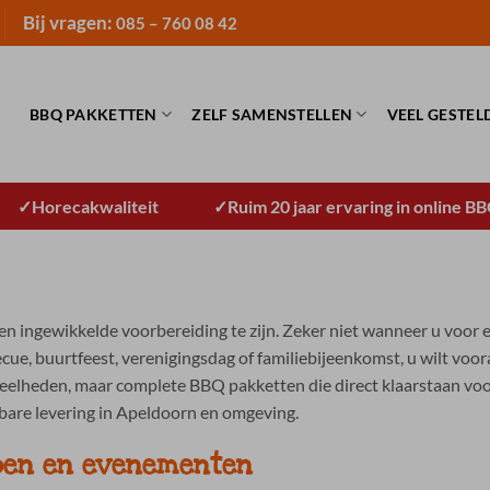
Bij vragen:
085 – 760 08 42
BBQ PAKKETTEN
ZELF SAMENSTELLEN
VEEL GESTEL
Horecakwaliteit
Ruim 20 jaar ervaring in online B
 ingewikkelde voorbereiding te zijn. Zeker niet wanneer u voor een
cue, buurtfeest, verenigingsdag of familiebijeenkomst, u wilt voo
elheden, maar complete BBQ pakketten die direct klaarstaan voo
bare levering in Apeldoorn en omgeving.
pen en evenementen