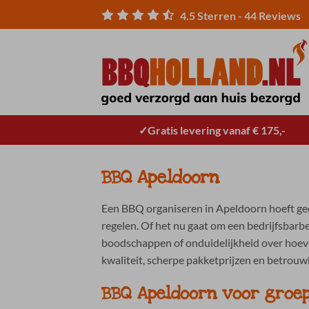
Ga
4.5
Sterren -
44
Reviews
naar
inhoud
Gratis levering vanaf € 175,-
BBQ Apeldoorn
Een BBQ organiseren in Apeldoorn hoeft geen
regelen. Of het nu gaat om een bedrijfsbarbe
boodschappen of onduidelijkheid over hoeve
kwaliteit, scherpe pakketprijzen en betrouw
BBQ Apeldoorn voor groe