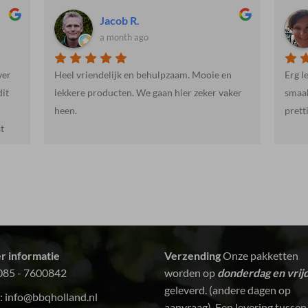
Martienne R.
a month ago
n
Erg lekker, mals halalvlees. Ook de vis
Weer 
ker
smaakte erg goed. De levering was snel en
prettig. Kortom: een aanrader!
r informatie
Verzending
Onze pakketten
085 - 7600842
worden op
donderdag en vrij
geleverd. (andere dagen op
:
info@bbqholland.nl
aanvraag) Een levering tussen