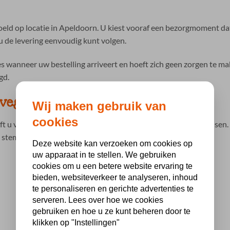
eld op locatie in Apeldoorn. U kiest vooraf een bezorgmoment da
u de levering eenvoudig kunt volgen.
ies wanneer uw bestelling arriveert en hoeft zich geen zorgen te ma
gd.
 vegetarische en glutenvrije opties
Wij maken gebruik van
cookies
eft u vaak te maken met verschillende voorkeuren en dieetwensen
e stemmen.
Deze website kan verzoeken om cookies op
uw apparaat in te stellen. We gebruiken
cookies om u een betere website ervaring te
bieden, websiteverkeer te analyseren, inhoud
te personaliseren en gerichte advertenties te
serveren. Lees over hoe we cookies
gebruiken en hoe u ze kunt beheren door te
klikken op "Instellingen"