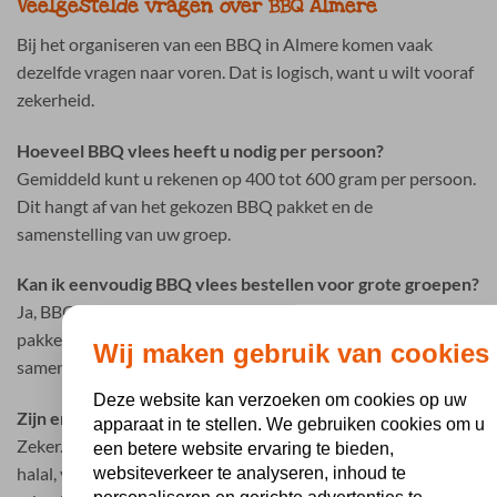
Veelgestelde vragen over BBQ Almere
Bij het organiseren van een BBQ in Almere komen vaak
dezelfde vragen naar voren. Dat is logisch, want u wilt vooraf
zekerheid.
Hoeveel BBQ vlees heeft u nodig per persoon?
Gemiddeld kunt u rekenen op 400 tot 600 gram per persoon.
Dit hangt af van het gekozen BBQ pakket en de
samenstelling van uw groep.
Kan ik eenvoudig BBQ vlees bestellen voor grote groepen?
Ja, BBQ Holland is gespecialiseerd in complete BBQ
pakketten voor groepen. Hierdoor hoeft u niet alles los
Wij maken gebruik van cookies
samen te stellen.
Deze website kan verzoeken om cookies op uw
Zijn er ook opties voor dieetwensen?
apparaat in te stellen. We gebruiken cookies om u
Zeker. Er zijn verschillende mogelijkheden beschikbaar zoals
een betere website ervaring te bieden,
halal, vegetarisch en glutenvrij. Zo houdt u eenvoudig
websiteverkeer te analyseren, inhoud te