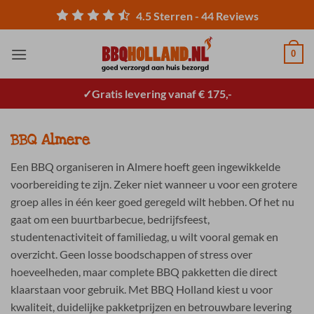
Ga
4.5
Sterren -
44
Reviews
naar
inhoud
0
Gratis levering vanaf € 175,-
BBQ Almere
Een BBQ organiseren in Almere hoeft geen ingewikkelde
voorbereiding te zijn. Zeker niet wanneer u voor een grotere
groep alles in één keer goed geregeld wilt hebben. Of het nu
gaat om een buurtbarbecue, bedrijfsfeest,
studentenactiviteit of familiedag, u wilt vooral gemak en
overzicht. Geen losse boodschappen of stress over
hoeveelheden, maar complete BBQ pakketten die direct
klaarstaan voor gebruik. Met BBQ Holland kiest u voor
kwaliteit, duidelijke pakketprijzen en betrouwbare levering