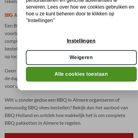
personaliseren en gerichte advertenties te
rekening met alle gasten.
serveren. Lees over hoe we cookies gebruiken en
hoe u ze kunt beheren door te klikken op
BBQ Almere bestellen zonder zorgen
"Instellingen"
Een BBQ organiseren in Almere hoeft geen tijdrovende
voorbereiding te zijn. Met BBQ Holland kiest u voor
complete BBQ pakketten waarbij alles vooraf geregeld is. U
Instellingen
bestelt eenvoudig online en ontvangt uw bestelling gekoeld
op locatie.
Weigeren
Geen losse inkopen, geen onduidelijkheden en geen stress op
Alle cookies toestaan
de dag zelf. Gewoon een complete BBQ die goed geregeld is
voor u en uw gasten.
Wilt u zonder gedoe een BBQ in Almere organiseren of
eenvoudig BBQ vlees bestellen? Bekijk dan het aanbod van
BBQ Holland en ontdek hoe makkelijk het is om complete
BBQ pakketten in Almere te regelen.