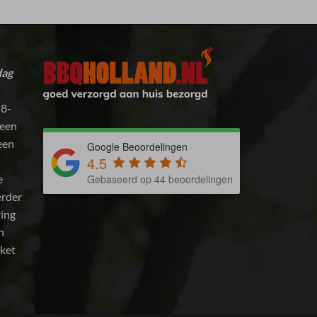
dag
 8-
 een
 een
Google Beoordelingen
4.5
e
Gebaseerd op 44 beoordelingen
erder
ring
n
kket