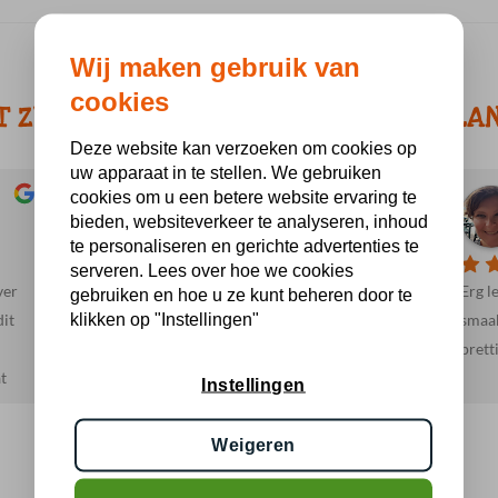
Wij maken gebruik van
cookies
T ZEGGEN KLANTEN OVER BBQ HOLLA
Deze website kan verzoeken om cookies op
uw apparaat in te stellen. We gebruiken
cookies om u een betere website ervaring te
Jacob R.
bieden, websiteverkeer te analyseren, inhoud
a month ago
te personaliseren en gerichte advertenties te
serveren. Lees over hoe we cookies
ver
Heel vriendelijk en behulpzaam. Mooie en
Erg l
gebruiken en hoe u ze kunt beheren door te
klikken op "Instellingen"
dit
lekkere producten. We gaan hier zeker vaker
smaak
heen.
prett
t
Instellingen
s
Weigeren
d