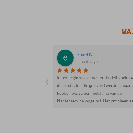
WA
 Eddy B.
emiel N
a month ago
‹
neel van Cosis
In het begin was er wat onduidelijkheid o
ten van een heerlijke
de producten die geleverd werden, maar 
 in de puntjes
hebben we, samen met Janie van de
er dan
klantenservice, opgelost. Het probleem za
 service en het
hem in de checklist, dit meegeleverd was.
 en Wilko!
Iets te snel gelezen door ons.Het vlees wa
van een goede kwaliteit en de hoeveelhei
vlees was meer dan genoeg.De salades en