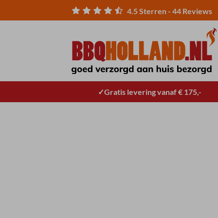
Ga
4.5
Sterren -
44
Reviews
naar
inhoud
Gratis levering vanaf € 175,-