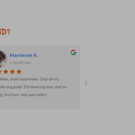
ND?
Martienne R.
Dave H.
a month ago
a month ago
›
ekker, mals halalvlees. Ook de vis
Weer goed verzorgd en 
te erg goed. De levering was snel en
ig. Kortom: een aanrader!