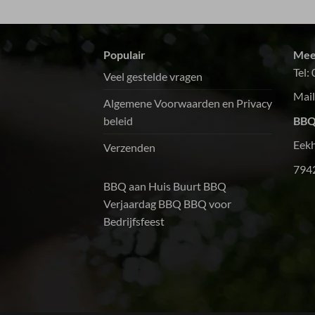
sauzen waren heerlijk.Al met al een echte
aanrader voor grote groepen, zoals een
buurt-bbq. Volgende keer gaan we zeker
Populair
Mee
weer gebruik van jullie maken.Dank!!!
Tel:
Veel gestelde vragen
Mail
Algemene Voorwaarden en Privacy
beleid
BBQ
Eek
Verzenden
794
BBQ aan Huis
Buurt BBQ
Verjaardag BBQ
BBQ voor
Bedrijfsfeest