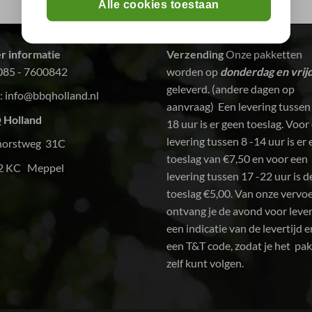
Alle cookies toestaan
r informatie
Verzending
Onze pakketten
085 - 7600842
worden op
donderdag en vrij
geleverd. (andere dagen op
:
info@bbqholland.nl
aanvraag) Een levering tussen
 Holland
18 uur is er geen toeslag. Voor
levering tussen 8 -14 uur is er
horstweg 31C
toeslag van €7,50 en voor een
2 KC Meppel
levering tussen 17 -22 uur is d
toeslag €5,00. Van onze vervo
ontvang je de avond voor leve
een indicatie van de levertijd e
een T&T code, zodat je het pa
zelf kunt volgen.